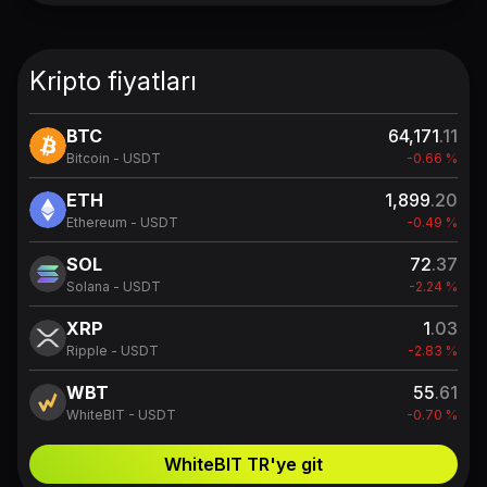
Kripto fiyatları
BTC
64,171
.11
Bitcoin - USDT
-0.66 %
ETH
1,899
.20
Ethereum - USDT
-0.49 %
SOL
72
.37
Solana - USDT
-2.24 %
XRP
1
.03
Ripple - USDT
-2.83 %
WBT
55
.61
WhiteBIT - USDT
-0.70 %
WhiteBIT TR'ye git