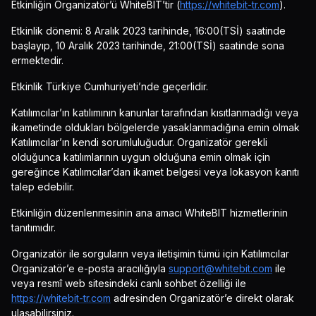
Etkinliğin Organizatör’ü WhiteBIT’tir (
https://whitebit-tr.com
).
Etkinlik dönemi: 8 Aralık 2023 tarihinde, 16:00(TSİ) saatinde
başlayıp, 10 Aralık 2023 tarihinde, 21:00(TSİ) saatinde sona
ermektedir.
Etkinlik Türkiye Cumhuriyeti’nde geçerlidir.
Katılımcılar’ın katılımının kanunlar tarafından kısıtlanmadığı veya
ikametinde oldukları bölgelerde yasaklanmadığına emin olmak
Katılımcılar’ın kendi sorumluluğudur. Organizatör gerekli
olduğunca katılımlarının uygun olduğuna emin olmak için
gereğince Katılımcılar’dan ikamet belgesi veya lokasyon kanıtı
talep edebilir.
Etkinliğin düzenlenmesinin ana amacı WhiteBIT hizmetlerinin
tanıtımıdır.
Organizatör ile sorguların veya iletişimin tümü için Katılımcılar
Organizatör’e e-posta aracılığıyla
support@whitebit.com
ile
veya resmî web sitesindeki canlı sohbet özelliği ile
https://whitebit-tr.com
adresinden Organizatör’e direkt olarak
ulaşabilirsiniz.