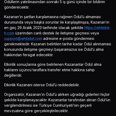
Ödüllerin yatırılmasından sonraki 5 iş günü içinde bir bildirim
gönderecektir.
Kazanan’ın şartları karşılamasına rağmen Ödül’ü almaması
durumunda veya başka sorunlar ile karşılaşılmışsa, Kazanan’ın
en geç 29 Aralık 2023 tarihinde olacak şekilde
https://whitebit-
tr.com
üzerinden canlı destek ile iletişime geçmesi veya
support@whitebit.com
adresine e-posta göndermesi
gerekmektedir. Kazanan belirtilen tarihe kadar Ödül alınmaması
konusunda iletişime geçmeyi başaramazsa ise Ödül’ü alma
hakkından feragat edecektir.
Etkinlik sonuçlarına göre belirlenen Kazananlar Ödül alma
haklarını üçüncü taraflara transfer etme hakkına sahip
değillerdir.
Etkinlik Kazananı isterse Ödül’ü reddedebilir.
Organizatör, Kazanan’ın Ödül’ü alırken uğradığı giderleri hiçbir
şekilde karşılamayacaktır. Kazananlar tarafından alınan Ödül’ün
vergilendirilmesi ise Türkiye Cumhuriyeti’nin geçerli
mevzuatına göre gerçekleştirilecektir.