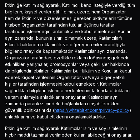
Etkinliğe katılım sağlayarak, Katılımcı, kendi isteğiyle verdiği tüm
bilgilerin, kişisel veriler dâhil olmak üzere; hem Organizatör
hem de Etkinlik ve düzenlenmesi gereken aktivitelerin tümüne
hitaben Organizatör tarafından tutulan üçüncü taraflar
tarafından işleneceğini anlamakta ve kabul etmektedir. Bunlar
aynı zamanda, bununla sınırlı olmamak üzere, Katılımcılar’ı
Etkinlik hakkında reklamcılık ve diğer yöntemler aracılığıyla
bilgilendirmeyi de kapsamaktadır. Katılımcılar aynı zamanda,
Organizatör tarafından, özellikle reklam doğasında; gelecek
etkinlikler, yarışmalar, promosyonlar veya çekilişler hakkında
da bilgilendirilebilirler. Katılımcılar bu Hüküm ve Koşulları kabul
ederek kişisel verilerinin Organizatör ve/veya diğer yetkili
kişiler tarafından işlenmesini kabul etmektedir. Katılımcılar
sağladıkları bilgilerin işlenme nedenlerinin farkında olduklarını
ve tam anlamıyla anladıklarını onaylarlar. Katılımcılar aynı
zamanda parantez içindeki bağlantıdan ulaşabilecekleri
güvenlik politikasını da (
https://whitebit-tr.com/privacy-policy
)
anladıklarını ve kabul ettiklerini onaylamaktadırlar.
Etkinliğe katılım sağlayarak Katılımcılar isim ve soy isimlerinin
hiçbir maddi tazminat verilmeden kullanılabileceğini onaylarlar.