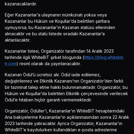
kazanacaklardır.
Eğer Kazananlar’a ulaşmanın mümkünatı yoksa veya
Kazananlar bu Hüküm ve Koşullar’da belirtilen şartlara
uymuyorsa; bu Kazananlar’ın Kazanan statüsü ellerinden
alınacaktır ve bu statü listede sıradaki Kazananlar’a
aktarılacaktır.
Kazananlar listesi, Organizatör tarafından 14 Aralık 2023
tarihinde ilgili WhiteBIT şirket blogunda (
https://blog.whitebit-
tr.com
) resmî olarak da yayınlanacaktır.
Kazanan Ödül’ü ücretsiz alır. Ödül iade edilemez,
değiştirilemez ve Etkinlik Kazananı’nın Organizatör’den farklı
bir tazminat talep etme hakkı bulunmamaktadır. Organizatör, bu
Hüküm ve Koşullar’da belirtilen Etkinlik çerçevesinde verilecek
Ödül’e hitaben hiçbir garanti vermemektedir.
Organizatör, Ödüller’i, Kazananlar’ın WhiteBIT hesaplarındaki
Ana bakiyelerine Kazananlar’ın açıklanmasından sonra 22 Aralık
2023 tarihinde yatıracaktır. Ayrıca Organizatör, Kazananlar’ın
WhiteBIT’e kaydolurken kullandıkları e-posta adreslerine