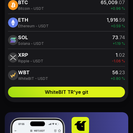
BTC
65,009
.07
Bitcoin - USDT
+0.96 %
ETH
1,916
.59
Ethereum - USDT
+0.59 %
SOL
73
.74
Solana - USDT
+1.19 %
XRP
1
.02
Ripple - USDT
-1.06 %
WBT
56
.23
WhiteBIT - USDT
+0.80 %
WhiteBIT TR'ye git