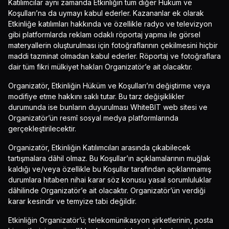
Katılımcılar aynı zamanda Etkinliğin tüm diğer Hüküm ve
Koşulları’na da uymayı kabul ederler. Kazananlar ek olarak
Etkinliğe katılımları hakkında ve özellikle radyo ve televizyon
gibi platformlarda reklam odaklı röportaj yapma ile görsel
materyallerin oluşturulması için fotoğraflarının çekilmesini hiçbir
maddi tazminat olmadan kabul ederler. Röportaj ve fotoğraflara
dair tüm fikri mülkiyet hakları Organizatör’e ait olacaktır.
Organizatör, Etkinliğin Hüküm ve Koşulları’nı değiştirme veya
modifiye etme hakkını saklı tutar. Bu tarz değişiklikler
durumunda ise bunların duyurulması WhiteBIT web sitesi ve
Organizatör’ün resmî sosyal medya platformlarında
gerçekleştirilecektir.
Organizatör, Etkinliğin Katılımcıları arasında çıkabilecek
tartışmalara dâhil olmaz. Bu Koşullar’ın açıklamalarının muğlak
kaldığı ve/veya özellikle bu Koşullar tarafından açıklanmamış
durumlara hitaben nihai karar söz konusu yasal sorumluluklar
dâhilinde Organizatör’e ait olacaktır. Organizatör’ün verdiği
karar kesindir ve temyize tabi değildir.
Etkinliğin Organizatör’ü; telekomünikasyon şirketlerinin, posta