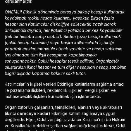
karşılanmalıdır.
ÖNEMLİ! Etkinlik döneminde borsaya birkaç hesap kullanarak
kaydolmak (çoklu hesap kullanımı) yasaktır. Birden fazla
hesabı olan Katılımcılar diskalifiye edilecektir. Yazılı olarak
anlaşılması dışında, her Katılımcı yalnızca bir kez kaydolabilir
(tek bir hesaba sahip olabilir). Birden fazla hesap kullanmak
(çoklu hesap kullanımı) veya başka kullanıcılarla iş birliği
yaparak emirleri manipüle etmek yasaktır ve hesap sahibinin
izni olmadan tüm ilgili hesapların kapatılmasıyla
sonuçlanacaktır. Çoklu hesaplar tespit edilirse, Organizatör
oluşturulan ikinci hesabı ve tüm diğer hesapları hesap sahibinin
bilgisi dışında kapatma hakkını saklı tutar.
Katılımcılar’ın kişisel verileri Etkinliğe katılımlarını sağlama amacı
ile pazarlama ilişkileri, reklamcılık ilişkileri, vergi ilişkileri ve
muhasebecilik ilişkileri kurabilmek için işlenecektir.
Organizatör’ün çalışanları, temsilcileri, ajanları veya akrabaları
(ikinci dereceye kadar) Etkinliğe katılım sağlamaya uygun
değillerdir. Eğer, Ödül verildiği sırada bir Katılımcı’nın bu Hüküm
ve Koşullar’da belirtilen şartları sağlamadığı tespit edilirse, Ödül