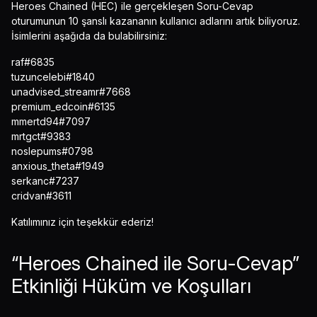
Heroes Chained (HEC) ile gerçekleşen Soru-Cevap
oturumunun 10 şanslı kazananın kullanıcı adlarını artık biliyoruz.
İsimlerini aşağıda da bulabilirsiniz:
raf#6835
tuzuncelebi#1840
unadvised_streamr#7668
premium_edcoin#6135
mmertd94#7097
mrtgct#9383
noslepums#0798
anxious_theta#1949
serkanc#7237
cridvan#3611
Katılımınız için teşekkür ederiz!
“Heroes Chained ile Soru-Cevap”
Etkinliği Hüküm ve Koşulları