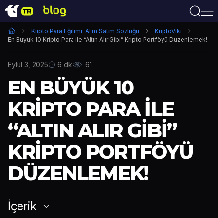
Kripto Para Eğitimi: Alım Satım Sözlüğü
KriptoViki
En Büyük 10 Kripto Para ile “Altın Alır Gibi” Kripto Portföyü Düzenlemek!
Eylül 3, 2025
6 dk
61
EN BÜYÜK 10
KRIPTO PARA ILE
“ALTIN ALIR GIBI”
KRIPTO PORTFÖYÜ
DÜZENLEMEK!
İçerik