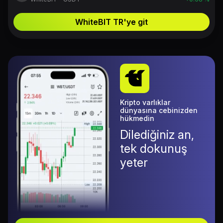
WhiteBIT TR'ye git
Kripto varlıklar
dünyasına cebinizden
hükmedin
Dilediğiniz an,
tek dokunuş
yeter