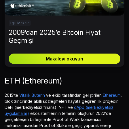
İlgili Makale
2009’dan 2025’e Bitcoin Fiyat
Geçmişi
Makaleyi okuyun
ETH (Ethereum)
2015’te
Vitalik Buterin
ve ekibi tarafından geliştirilen
Ethereum
,
blok zincirinde akıllı sözleşmeleri hayata geçiren ilk projedir.
DeFi (merkeziyetsiz finans), NFT ve
dApp (merkeziyetsiz
uygulamalar)
ekosistemlerinin temelini oluşturur. 2022’de
gerçekleşen birleşme ile Proof of Work konsensüs
mekanizmasından Proof of Stake’e geçiş yaparak enerji