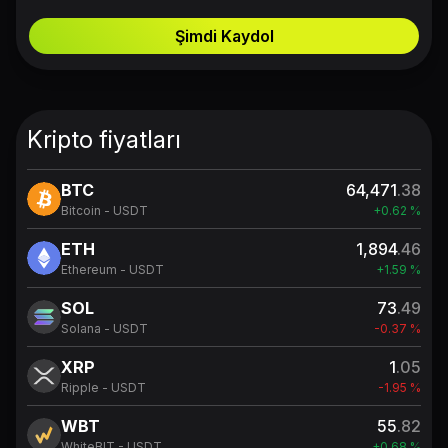
Şimdi Kaydol
Kripto fiyatları
BTC
64,471
.38
Bitcoin - USDT
+0.62 %
ETH
1,894
.46
Ethereum - USDT
+1.59 %
SOL
73
.49
Solana - USDT
-0.37 %
XRP
1
.05
Ripple - USDT
-1.95 %
WBT
55
.82
WhiteBIT - USDT
+0.68 %