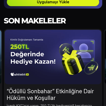
Uygulamayı Yükle
SON MAKELELER
“Ödüllü Sonbahar” Etkinliğine Dair
Hüküm ve Koşullar
İçerik KYC’nizi yapın, 250 TL’lik hediyenizi* hesabınıza