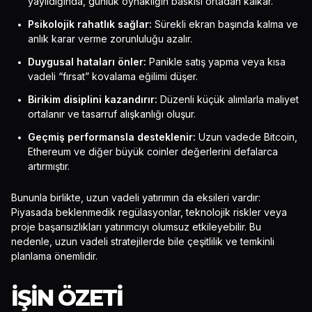
yayıldığında, günlük oynaklığın baskısı ortadan kalkar.
Psikolojik rahatlık sağlar:
Sürekli ekran başında kalma ve
anlık karar verme zorunluluğu azalır.
Duygusal hataları önler:
Panikle satış yapma veya kısa
vadeli “fırsat” kovalama eğilimi düşer.
Birikim disiplini kazandırır:
Düzenli küçük alımlarla maliyet
ortalanır ve tasarruf alışkanlığı oluşur.
Geçmiş performansla desteklenir:
Uzun vadede Bitcoin,
Ethereum ve diğer büyük coinler değerlerini defalarca
artırmıştır.
Bununla birlikte, uzun vadeli yatırımın da eksileri vardır:
Piyasada beklenmedik regülasyonlar, teknolojik riskler veya
proje başarısızlıkları yatırımcıyı olumsuz etkileyebilir. Bu
nedenle, uzun vadeli stratejilerde bile çeşitlilik ve temkinli
planlama önemlidir.
İŞIN ÖZETI