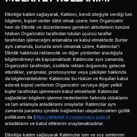
Etkinliğe katılım sağlayarak, Katılımcı, kendi isteğiyle verdiği tüm
bilgilerin, kişisel veriler dâhil olmak üzere; hem Organizatör
hem de Etkinlik ve düzenlenmesi gereken aktivitelerin tümüne
hitaben Organizatör tarafından tutulan üçüncü taraflar
tarafından işleneceğini anlamakta ve kabul etmektedir. Bunlar
aynı zamanda, bununla sınırlı olmamak üzere, Katılımcılar’ı
Etkinlik hakkında reklamcılık ve diğer yöntemler aracılığıyla
bilgilendirmeyi de kapsamaktadır. Katılımcılar aynı zamanda,
Organizatör tarafından, özellikle reklam doğasında; gelecek
etkinlikler, yarışmalar, promosyonlar veya çekilişler hakkında
da bilgilendirilebilirler. Katılımcılar bu Hüküm ve Koşulları kabul
ederek kişisel verilerinin Organizatör ve/veya diğer yetkili
kişiler tarafından işlenmesini kabul etmektedir. Katılımcılar
sağladıkları bilgilerin işlenme nedenlerinin farkında olduklarını
ve tam anlamıyla anladıklarını onaylarlar. Katılımcılar aynı
zamanda parantez içindeki bağlantıdan ulaşabilecekleri gizlilik
politikasını da (
https://whitebit-tr.com/privacy-policy
)
anladıklarını ve kabul ettiklerini onaylamaktadırlar.
Etkinliğe katılım sağlayarak Katılımcılar isim ve soy isimlerinin