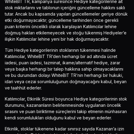
WhiteBIT TR, kampanya süresince Hediye kategorilerine ait
stok miktarlarını ve tablonun içeriğini güncelleme hakkını saklı
tutar. Ancak bu kapsamda yapılan güncellemeler geriye dönük
etki doğurmayacaktır; güncelleme tarihinden önce gerekli
puan kriterini öncelikli olarak karşılayan Katılımcılar lehine
doğmuş hakları etkilemeyecek ve stoğu tükenmiş Hediyeler’e
ilişkin Katılımcılar lehine yeni bir hak doğurmayacaktır.
Tüm Hediye kategorilerinin stoklarının tükenmesi halinde
Katılımcılar, WhiteBIT TR’den herhangi bir ad altında ücret
iadesi, puan iadesi, tazminat, ikame/alternatif hediye, zarar
veya başka herhangi bir talep hakkına sahip olmayacaklarını
ve bu durumdan dolayı WhiteBIT TR’nin herhangi bir hukuki,
idari veya cezai sorumluluğunun doğmayacağını kabul, beyan
ve taahhüt ederler.
Katılımcılar, Etkinlik Süresi boyunca Hediye kategorilerinin stok
durumunu, kazananların belirlenmesinde uygulanan öncelik
sırasını ve puan biriktirme süreçlerini takip etmenin münhasıran
kendi sorumlulukları olduğunu kabul ve beyan ederler.
Etkinlik, stoklar tükenene kadar sınırsız sayıda Kazanan’a izin