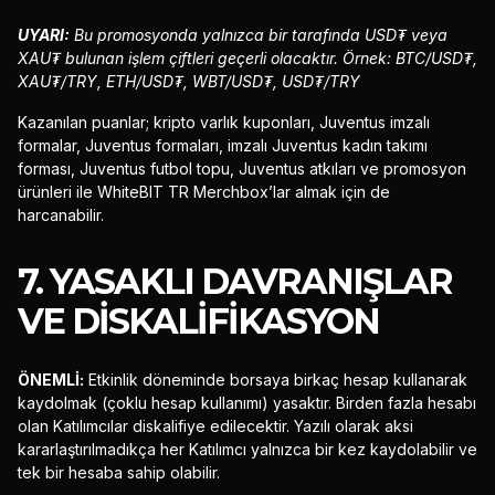
UYARI:
Bu promosyonda yalnızca bir tarafında USD₮ veya
XAU₮ bulunan işlem çiftleri geçerli olacaktır. Örnek: BTC/USD₮,
XAU₮/TRY, ETH/USD₮, WBT/USD₮, USD₮/TRY
Kazanılan puanlar; kripto varlık kuponları, Juventus imzalı
formalar, Juventus formaları, imzalı Juventus kadın takımı
forması, Juventus futbol topu, Juventus atkıları ve promosyon
ürünleri ile WhiteBIT TR Merchbox’lar almak için de
harcanabilir.
7. YASAKLI DAVRANIŞLAR
VE DISKALIFIKASYON
ÖNEMLİ:
Etkinlik döneminde borsaya birkaç hesap kullanarak
kaydolmak (çoklu hesap kullanımı) yasaktır. Birden fazla hesabı
olan Katılımcılar diskalifiye edilecektir. Yazılı olarak aksi
kararlaştırılmadıkça her Katılımcı yalnızca bir kez kaydolabilir ve
tek bir hesaba sahip olabilir.