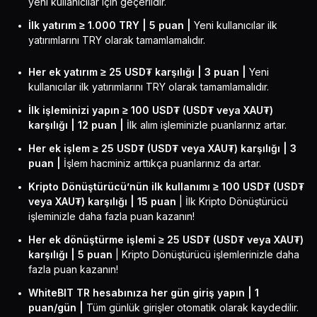
yeni kullanıcılar için geçerlidir.
İlk yatırım ≥ 1.000 TRY | 5 puan |
Yeni kullanıcılar ilk
yatırımlarını TRY olarak tamamlamalıdır.
Her ek yatırım ≥ 25 USD₮ karşılığı | 3 puan |
Yeni
kullanıcılar ilk yatırımlarını TRY olarak tamamlamalıdır.
İlk işleminizi yapın ≥ 100 USD₮ (USD₮ veya XAU₮)
karşılığı | 12 puan |
İlk alım işleminizle puanlarınız artar.
Her ek işlem ≥ 25 USD₮ (USD₮ veya XAU₮) karşılığı | 3
puan |
İşlem hacminiz arttıkça puanlarınız da artar.
Kripto Dönüştürücü’nün ilk kullanımı ≥ 100 USD₮ (USD₮
veya XAU₮) karşılığı | 15 puan
| İlk Kripto Dönüştürücü
işleminizle daha fazla puan kazanın!
Her ek dönüştürme işlemi ≥ 25 USD₮ (USD₮ veya XAU₮)
karşılığı | 5 puan
| Kripto Dönüştürücü işlemlerinizle daha
fazla puan kazanın!
WhiteBIT TR hesabınıza her gün giriş yapın | 1
puan/gün |
Tüm günlük girişler otomatik olarak kaydedilir.