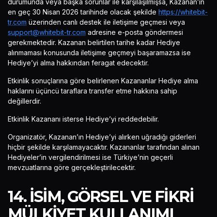
durumunda veya başka sorunlar ile karşılaşılmışsa, Kazanan’ın
en geç 30 Nisan 2026 tarihinde olacak şekilde
https://whitebit-
tr.com
üzerinden canlı destek ile iletişime geçmesi veya
support@whitebit-tr.com
adresine e-posta göndermesi
gerekmektedir. Kazanan belirtilen tarihe kadar Hediye
alınmaması konusunda iletişime geçmeyi başaramazsa ise
Hediye’yi alma hakkından feragat edecektir.
Etkinlik sonuçlarına göre belirlenen Kazananlar Hediye alma
haklarını üçüncü taraflara transfer etme hakkına sahip
değillerdir.
Etkinlik Kazananı isterse Hediye’yi reddedebilir.
Organizatör, Kazanan’ın Hediye’yi alırken uğradığı giderleri
hiçbir şekilde karşılamayacaktır. Kazananlar tarafından alınan
Hediyeler’in vergilendirilmesi ise Türkiye’nin geçerli
mevzuatlarına göre gerçekleştirilecektir.
14. İSIM, GÖRSEL VE FIKRI
MÜLKIYET KULLANIMI