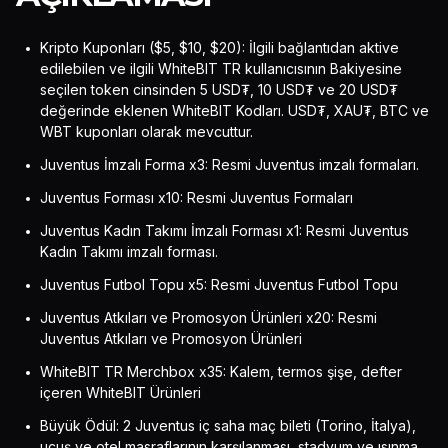
Kripto Kuponları ($5, $10, $20): İlgili bağlantıdan aktive
edilebilen ve ilgili WhiteBIT TR kullanıcısının Bakiyesine
seçilen token cinsinden 5 USD₮, 10 USD₮ ve 20 USD₮
değerinde eklenen WhiteBIT Kodları. USD₮, XAU₮, BTC ve
WBT kuponları olarak mevcuttur.
Juventus İmzalı Forma x3: Resmi Juventus imzalı formaları.
Juventus Forması x10: Resmi Juventus Formaları
Juventus Kadın Takımı İmzalı Forması x1: Resmi Juventus
Kadın Takımı imzalı forması.
Juventus Futbol Topu x5: Resmi Juventus Futbol Topu
Juventus Atkıları ve Promosyon Ürünleri x20: Resmi
Juventus Atkıları ve Promosyon Ürünleri
WhiteBIT TR Merchbox x35: Kalem, termos şişe, defter
içeren WhiteBIT Ürünleri
Büyük Ödül: 2 Juventus iç saha maç bileti (Torino, İtalya),
uçuş ve otel masraflarının karşılanması, stadyum ve ısınma