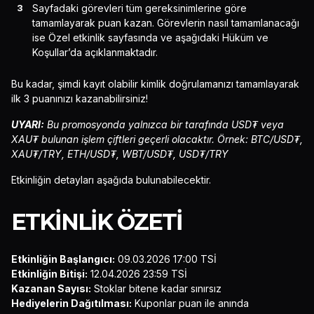
Sayfadaki görevleri tüm gereksinimlerine göre
tamamlayarak puan kazan. Görevlerin nasıl tamamlanacağı
ise Özel etkinlik sayfasında ve aşağıdaki Hüküm ve
Koşullar’da açıklanmaktadır.
Bu kadar, şimdi kayıt olabilir kimlik doğrulamanızı tamamlayarak
ilk 3 puanınızı kazanabilirsiniz!
UYARI:
Bu promosyonda yalnızca bir tarafında USD₮ veya
XAU₮ bulunan işlem çiftleri geçerli olacaktır. Örnek: BTC/USD₮,
XAU₮/TRY, ETH/USD₮, WBT/USD₮, USD₮/TRY
Etkinliğin detayları aşağıda bulunabilecektir.
ETKİNLİK ÖZETİ
Etkinliğin Başlangıcı:
09.03.2026 17:00 TSİ
Etkinliğin Bitişi:
12.04.2026 23:59 TSİ
Kazanan Sayısı:
Stoklar bitene kadar sınırsız
Hediyelerin Dağıtılması:
Kuponlar puan ile anında