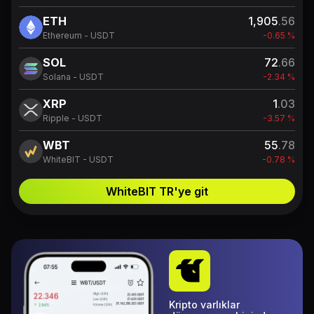
ETH
1,905
.56
Ethereum - USDT
-0.65 %
SOL
72
.66
Solana - USDT
-2.34 %
XRP
1
.03
Ripple - USDT
-3.57 %
WBT
55
.78
WhiteBIT - USDT
-0.78 %
WhiteBIT TR'ye git
Kripto varlıklar