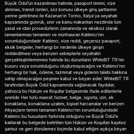
Büyük Ödül’ün kazanılması halinde; pasaport temini, vize
alınması, transit izinleri, söz konusu ülkeye giriş şartlarının
yerine getirilmesi ile Kazanan’ın Torino, İtalya’ya seyahati
kapsamında gümrük, sınır ve kamu makamları nezdinde tüm
yasal ve idari prosedürlerin zamanında ve eksiksiz olarak
tamamlanması tamamen ve münhasıran Katılımcı’nın
sorumluluğundadır. Katılımcı, vize reddi, geçersiz pasaport,
eksik belgeler, herhangi bir nedenle ülkeye girişin
reddedilmesi veya benzeri sebeplerle seyahatin
gerçekleştirilememesi halinde bu durumların WhiteBIT TR’nin
kusuru veya sorumluluğunu oluşturmayacağını ve Katılımcı’nın
herhangi bir hak, ödeme, tazminat veya giderim talebi hakkına
sahip olmayacağını peşinen kabul ve beyan eder. WhiteBIT TR
tarafından Büyük Ödül kapsamında sağlanacak faydalar,
yalnızca bu Hüküm ve Koşullar belgesinde ifade edilenlerle
sınırlıdır. Her türlü masraf, hizmet, belge, sigorta, izin, ek
konaklama, konaklama uzatımı, kişisel harcamalar ve benzeri
ihtiyaçların temini tamamen Katılımcı’nın sorumluluğundadır.
Katılımcı bu hususların farkında olduğunu ve Büyük Ödül’e
katılarak bu belgede belirtilen tüm Hüküm ve Koşulları kayıtsız
şartsız ve geri dönülemez biçimde kabul ettiğini açıkça beyan