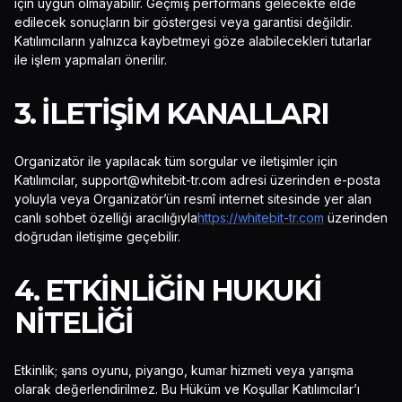
için uygun olmayabilir. Geçmiş performans gelecekte elde
edilecek sonuçların bir göstergesi veya garantisi değildir.
Katılımcıların yalnızca kaybetmeyi göze alabilecekleri tutarlar
ile işlem yapmaları önerilir.
3. İLETIŞIM KANALLARI
Organizatör ile yapılacak tüm sorgular ve iletişimler için
Katılımcılar,
support@whitebit-tr.com
adresi üzerinden e-posta
yoluyla veya Organizatör’ün resmî internet sitesinde yer alan
canlı sohbet özelliği aracılığıyla
https://whitebit-tr.com
üzerinden
doğrudan iletişime geçebilir.
4. ETKINLIĞIN HUKUKI
NITELIĞI
Etkinlik; şans oyunu, piyango, kumar hizmeti veya yarışma
olarak değerlendirilmez. Bu Hüküm ve Koşullar Katılımcılar’ı