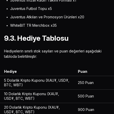
Juventus İmzalı Kadın Takımı Forması x1
Juventus Futbol Topu x5
Juventus Atkıları ve Promosyon Ürünleri x20
WhiteBIT TR Merchbox x35
9.3. Hediye Tablosu
Hediyelerin sınırlı stok sayıları ve puan değerleri aşağıdaki
tabloda belirtilmiştir:
Hediye
Puan
5 Dolarlık Kripto Kuponu (XAU₮, USD₮,
250 Puan
BTC, WBT)
10 Dolarlık Kripto Kuponu (XAU₮,
500 Puan
USD₮, BTC, WBT)
20 Dolarlık Kripto Kuponu (XAU₮,
900 Puan
USD₮, BTC, WBT)