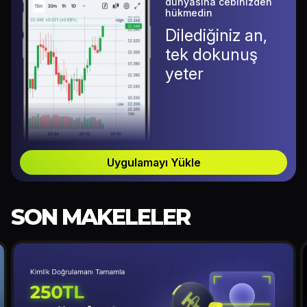
dünyasına cebinizden
hükmedin
Dilediğiniz an,
tek dokunuş
yeter
Uygulamayı Yükle
SON MAKELELER