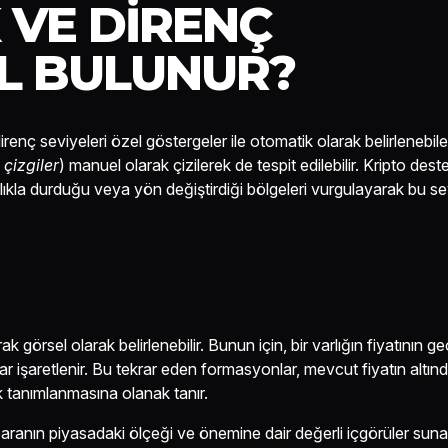
 VE DIRENÇ
IL BULUNUR?
irenç seviyeleri özel göstergeler ile otomatik olarak belirlenebile
 çizgiler
) manuel olarak çizilerek de tespit edilebilir. Kripto dest
ıklıkla durduğu veya yön değiştirdiği bölgeleri vurgulayarak bu se
i
ak görsel olarak belirlenebilir. Bunun için, bir varlığın fiyatının g
r işaretlenir. Bu tekrar eden formasyonlar, mevcut fiyatın altınd
ak tanımlanmasına olanak tanır.
pto paranın piyasadaki ölçeği ve önemine dair değerli içgörüler sun