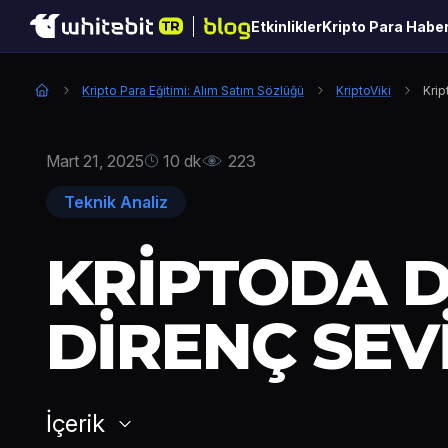
Etkinlikler
Kripto Para Haber
Kripto Para Eğitimi: Alım Satım Sözlüğü
KriptoViki
Krip
Mart 21, 2025
10 dk
223
Teknik Analiz
KRIPTODA D
DIRENÇ SEV
İçerik