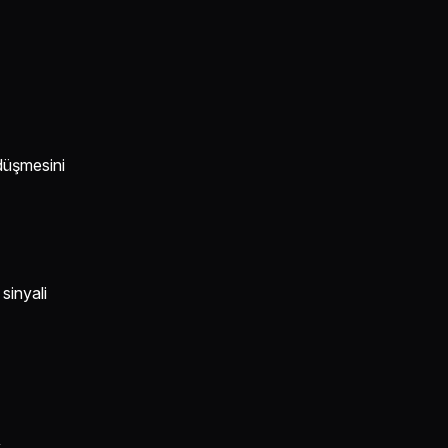
 düşmesini
sinyali