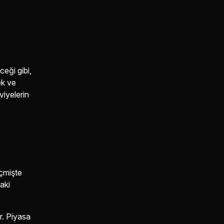
ceği gibi,
ek ve
viyelerin
eçmişte
aki
ar. Piyasa