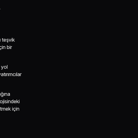
ı teşvik
in bir
 yol
atırımcılar
ığına
ojisindeki
etmek için