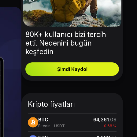
80K+ kullanıcı bizi tercih
etti. Nedenini bugün
keşfedin
Şimdi Kaydol
Kripto fiyatları
BTC
64,361
.09
Bitcoin - USDT
-0.68 %