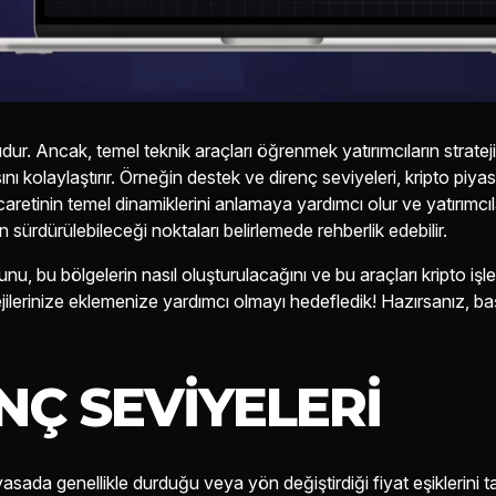
dur. Ancak, temel teknik araçları öğrenmek yatırımcıların stratej
kolaylaştırır. Örneğin destek ve direnç seviyeleri, kripto piyas
ticaretinin temel dinamiklerini anlamaya yardımcı olur ve yatırımcıl
 sürdürülebileceği noktaları belirlemede rehberlik edebilir.
u, bu bölgelerin nasıl oluşturulacağını ve bu araçları kripto işl
atejilerinize eklemenize yardımcı olmayı hedefledik! Hazırsanız, ba
NÇ SEVIYELERI
iyasada genellikle durduğu veya yön değiştirdiği fiyat eşiklerini 