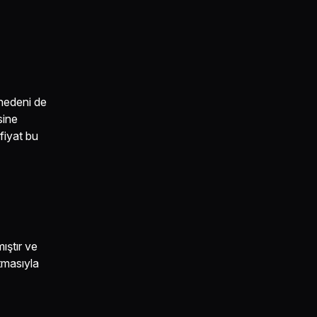
nedeni de
sine
fiyat bu
ıştır ve
rtmasıyla