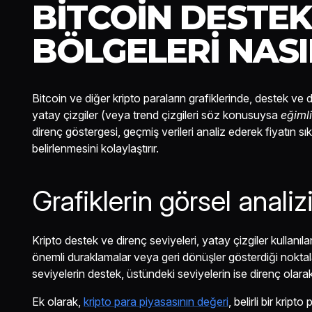
BITCOIN DESTEK
BÖLGELERI NAS
Bitcoin ve diğer kripto paraların grafiklerinde, destek ve d
yatay çizgiler (veya trend çizgileri söz konusuysa
eğimli
direnç göstergesi, geçmiş verileri analiz ederek fiyatın s
belirlenmesini kolaylaştırır.
Grafiklerin görsel analiz
Kripto destek ve direnç seviyeleri, yatay çizgiler kullanılar
önemli duraklamalar veya geri dönüşler gösterdiği noktala
seviyelerin destek, üstündeki seviyelerin ise direnç olar
Ek olarak,
kripto para piyasasının değeri
, belirli bir kri