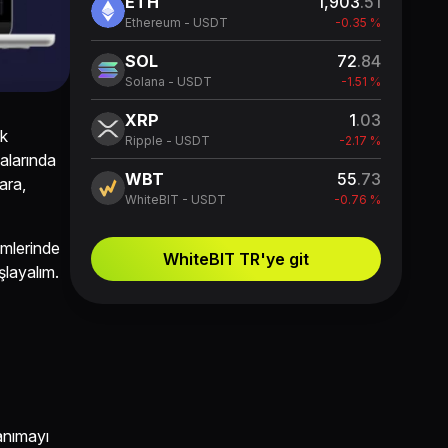
ETH
1,903
.51
Ethereum - USDT
-0.35 %
SOL
72
.84
Solana - USDT
-1.51 %
XRP
1
.03
ik
Ripple - USDT
-2.17 %
alarında
WBT
55
.73
ara,
WhiteBIT - USDT
-0.76 %
emlerinde
WhiteBIT TR'ye git
şlayalım.
tanımayı