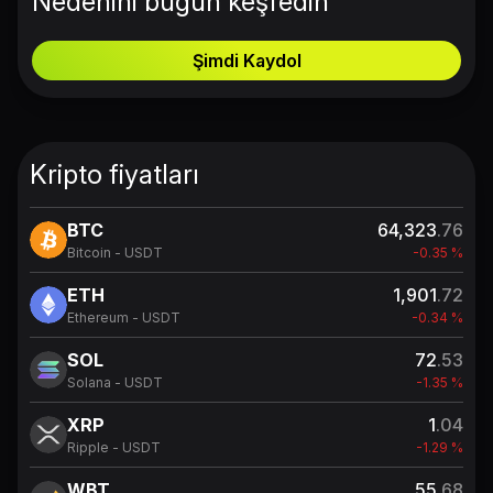
Nedenini bugün keşfedin
Şimdi Kaydol
Kripto fiyatları
BTC
64,323
.76
Bitcoin - USDT
-0.35 %
ETH
1,901
.72
Ethereum - USDT
-0.34 %
SOL
72
.53
Solana - USDT
-1.35 %
XRP
1
.04
Ripple - USDT
-1.29 %
WBT
55
.68