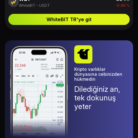
WhiteBIT - USDT
-0.46 %
WhiteBIT TR'ye git
Kripto varlıklar
dünyasına cebinizden
hükmedin
Dilediğiniz an,
tek dokunuş
yeter