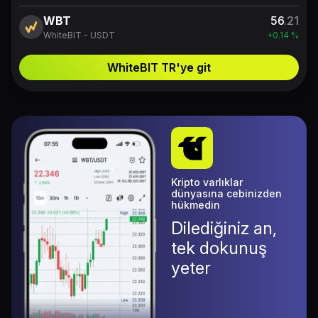
WBT
56
.21
WhiteBIT - USDT
+0.14 %
WhiteBIT TR'ye git
Kripto varlıklar
dünyasına cebinizden
hükmedin
Dilediğiniz an,
tek dokunuş
yeter