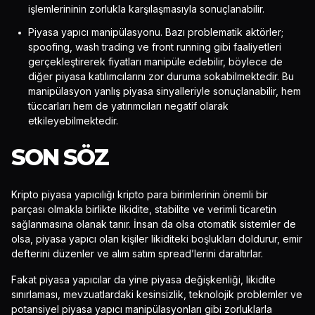
işlemlerininin zorlukla karşılaşmasıyla sonuçlanabilir.
Piyasa yapıcı manipülasyonu. Bazı problematik aktörler;
spoofing, wash trading ve front running gibi faaliyetleri
gerçekleştirerek fiyatları manipüle edebilir, böylece de
diğer piyasa katılımcılarını zor duruma sokabilmektedir. Bu
manipülasyon yanlış piyasa sinyalleriyle sonuçlanabilir, hem
tüccarları hem de yatırımcıları negatif olarak
etkileyebilmektedir.
SON SÖZ
Kripto piyasa yapıcılığı kripto para birimlerinin önemli bir
parçası olmakla birlikte likidite, stabilite ve verimli ticaretin
sağlanmasına olanak tanır. İnsan da olsa otomatik sistemler de
olsa, piyasa yapıcı olan kişiler likiditeki boşlukları doldurur, emir
defterini düzenler ve alım satım spread’lerini daraltırlar.
Fakat piyasa yapıcılar da yine piyasa değişkenliği, likidite
sınırlaması, mevzuatlardaki kesinsizlik, teknolojik problemler ve
potansiyel piyasa yapıcı manipülasyonları gibi zorluklarla