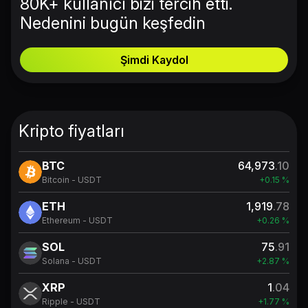
80K+ kullanıcı bizi tercih etti.
Nedenini bugün keşfedin
Şimdi Kaydol
Kripto fiyatları
BTC
64,973
.10
Bitcoin - USDT
+0.15 %
ETH
1,919
.78
Ethereum - USDT
+0.26 %
SOL
75
.91
Solana - USDT
+2.87 %
XRP
1
.04
Ripple - USDT
+1.77 %