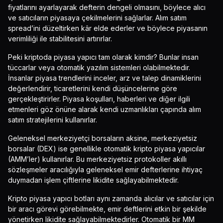
fiyatlarını ayarlayarak defterin dengeli olmasını, böylece alıcı
ve satıcıların piyasaya çekilmelerini sağlarlar. Alım satım
spread’ini düzeltirken kâr elde ederler ve böylece piyasanın
verimliliği ile stabilitesini artırırlar.
Peki kriptoda piyasa yapıcı tam olarak kimdir? Bunlar insan
tüccarlar veya otomatik yazılım sistemleri olabilmektedir.
İnsanlar piyasa trendlerini inceler, arz ve talep dinamiklerini
değerlendirir, ticaretlerini kendi düşüncelerine göre
gerçekleştirirler. Piyasa koşulları, haberleri ve diğer ilgili
etmenleri göz önüne alarak kendi uzmanlıkları çapında alım
satım stratejilerini kullanırlar.
Geleneksel merkeziyetçi borsaların aksine, merkeziyetsiz
borsalar (DEX) ise genellikle otomatik kripto piyasa yapıcılar
(AMM’ler) kullanırlar. Bu merkeziyetsiz protokoller akıllı
sözleşmeler aracılığıyla geleneksel emir defterlerine ihtiyaç
duymadan işlem çiftlerine likidite sağlayabilmektedir.
Kripto piyasa yapıcı botları aynı zamanda alıcılar ve satıcılar için
bir aracı görevi görebilmekte, emir deftlerini etkin bir şekilde
yönetirken likidite sağlayabilmektedirler. Otomatik bir MM