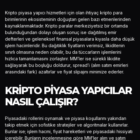
Kripto piyasa yapıcı hizmetleri için olan ihtiyaç kripto para
birimlerinin ekosisteminin doğuştan gelen bazı etmenlerinden
kaynaklanmaktadır. Kripto paralar merkeziyetsiz bir ortamda
bulunduğundan dolayı oluşan sonuç ise dağıtılmış emir
defterleri ve geleneksel finansal piyasalara kıyasla daha düşük
işlem hacimleridir. Bu dağıtıklık fiyatların verimsiz, likiditenin
sınırlı olmasına neden olabilir, bu da tüccarların işlemlerini
hızlıca tamamlamasını zorlaştırır. MM’ler ise sürekli likidite
sağlayarak bu boşluğu doldurur, spread’i (alım satım emirleri
arasındaki fark) azaltırlar ve fiyat slipajını minimize ederler.
KRIPTO PIYASA YAPICILAR
NASIL ÇALIŞIR?
Piyasadaki rollerini oynamak ve piyasa koşullarını yakından
takip etmek için sofistike stratejiler ve algoritmalar kullanırlar.
Bunlar ise; işlem hacmi, fiyat hareketleri ve piyasadaki hissiyatı
içerebilir. Bunların incelenmesine göre MM’ler alım ve satım