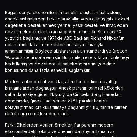
Bugün dünya ekonomilerinin temelini oluşturan fiat sistemi,
önceki sistemlerden farklı olarak altın veya gümüş gibi fiziksel
değerlerle desteklenmek yerine, yasal destek ve ihraç eden
devletin ekonomik istikrarına güven temellidir. Bu geçiş 20.
yüzyılda başlamış ve 1971’de ABD Başkanı Richard Nixon’un
doları altınla takas etme sistemini askıya almasıyla
tamamlanmıştır. Böylece uluslararası altın standardı ve Bretton
Woods sistemi sona ermiştir. Bu hamle, rezerv krizini önlemeyi
hedeflemiş ve devletlere ulusal ekonomilerini yönetme
konusunda daha fazla esneklik sağlamıştır.
Modern anlamda fiat varlıklar, altın standardının dayattığı
kısıtlamalardan doğmuştur. Ancak paranın tarihsel kökenleri
daha da eskiye gider. 11. yüzyılda Çin’deki Song Hanedanı
döneminde, “jiaozi” adı verilen kâğıt paralar ticareti
kolaylaştırmak için kullanılmaya başlanmıştır. Bu, tarihte bilinen
ilk fiat para örneklerinden biridir.
Farklı ülkelerden verilen örnekler, fiat paranın modern
ekonomilerdeki rolünü ve önemini daha iyi anlamamıza