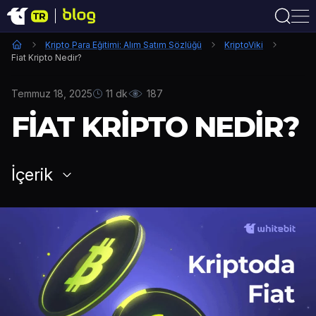
Kripto Para Eğitimi: Alım Satım Sözlüğü
KriptoViki
Fiat Kripto Nedir?
Temmuz 18, 2025
11 dk
187
FIAT KRIPTO NEDIR?
İçerik