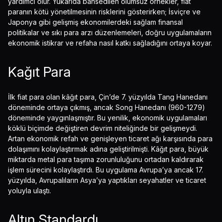
yardımcı olur. Yukarıda bahsedilen olumsuz örnekler, fiat
paranın kötü yönetilmesinin risklerini gösterirken; İsviçre ve
Japonya gibi gelişmiş ekonomilerdeki sağlam finansal
politikalar ve sıkı para arzı düzenlemeleri, doğru uygulamaların
ekonomik istikrar ve refaha nasıl katkı sağladığını ortaya koyar.
Kağıt Para
İlk fiat para olan kâğıt para, Çin’de 7. yüzyılda Tang Hanedanı
döneminde ortaya çıkmış, ancak Song Hanedanı (960-1279)
döneminde yaygınlaşmıştır. Bu yenilik, ekonomik uygulamaları
köklü biçimde değiştiren devrim niteliğinde bir gelişmeydi.
Artan ekonomik refah ve genişleyen ticaret ağı karşısında para
dolaşımını kolaylaştırmak adına geliştirilmişti. Kâğıt para, büyük
miktarda metal para taşıma zorunluluğunu ortadan kaldırarak
işlem sürecini kolaylaştırdı. Bu uygulama Avrupa’ya ancak 17.
yüzyılda, Avrupalıların Asya’ya yaptıkları seyahatler ve ticaret
yoluyla ulaştı.
Altın Standardı