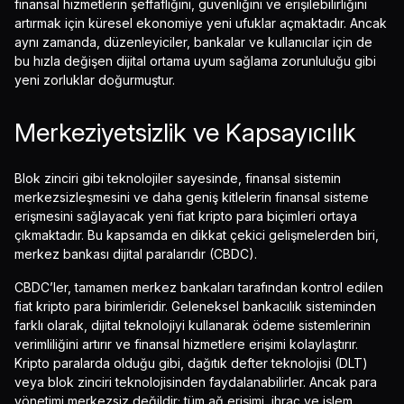
finansal hizmetlerin şeffaflığını, güvenliğini ve erişilebilirliğini
artırmak için küresel ekonomiye yeni ufuklar açmaktadır. Ancak
aynı zamanda, düzenleyiciler, bankalar ve kullanıcılar için de
bu hızla değişen dijital ortama uyum sağlama zorunluluğu gibi
yeni zorluklar doğurmuştur.
Merkeziyetsizlik ve Kapsayıcılık
Blok zinciri gibi teknolojiler sayesinde, finansal sistemin
merkezsizleşmesini ve daha geniş kitlelerin finansal sisteme
erişmesini sağlayacak yeni fiat kripto para biçimleri ortaya
çıkmaktadır. Bu kapsamda en dikkat çekici gelişmelerden biri,
merkez bankası dijital paralarıdır (CBDC).
CBDC’ler, tamamen merkez bankaları tarafından kontrol edilen
fiat kripto para birimleridir. Geleneksel bankacılık sisteminden
farklı olarak, dijital teknolojiyi kullanarak ödeme sistemlerinin
verimliliğini artırır ve finansal hizmetlere erişimi kolaylaştırır.
Kripto paralarda olduğu gibi, dağıtık defter teknolojisi (DLT)
veya blok zinciri teknolojisinden faydalanabilirler. Ancak para
yönetimi merkezsiz değildir; tüm ağ erişimi, ihraç ve işlem