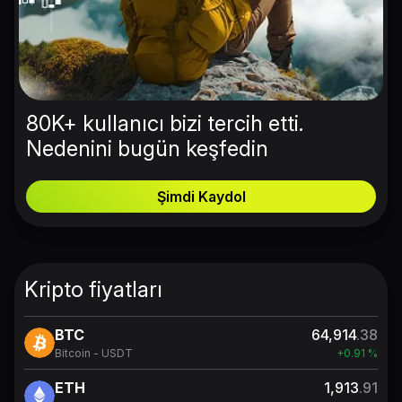
80K+ kullanıcı bizi tercih etti.
Nedenini bugün keşfedin
Şimdi Kaydol
Kripto fiyatları
BTC
64,914
.38
Bitcoin - USDT
+0.91 %
ETH
1,913
.91