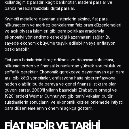
kullandığımız paradır: kâğıt banknotlar, madeni paralar ve
banka hesaplarımızdaki dijital paralar.
Kıymetli metallere dayanan sistemlerin aksine, fiat para;
hükümetlerin ve merkez bankalarının faiz oranı düzenlemeleri
ve açık piyasa işlemleri gibi para politikası araçlarıyla
ekonomiyi yönlendirme esnekliği kazanmasını sağlar. Bu
sayede ekonomik büyüme teşvik edilebilir veya enflasyon
baskılanabilir.
Fiat para birimlerinin ihraç edilmesi ve dolaşıma sokulması,
hükümetlerden ve finansal kurumlardan yüksek sorumluluk ve
şeffaflık gerektirir. Ekonomik gerekçeye dayanmayan aşırı para
arzı gibi kötü yönetimler, enflasyona hatta hiperenflasyona
neden olabilir; bu da paraya ve genel finansal istikrara olan
güveni sarsar. 2000’li yılların başındaki Zimbabve örneği ve
1920’lerdeki Weimar Cumhuriyeti gibi tarihî vakalar, bu tür
suistimallerin sonuçlarını ve ekonomik krizleri önlemede ihtiyatlı
para düzenlemelerinin önemini açıkça gösterir.
FIAT NEDIR VE TARIHI