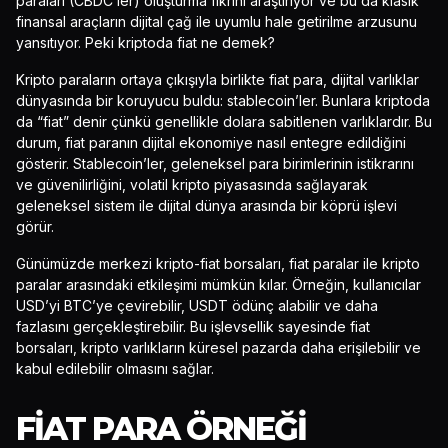
paraları (CBDC’ler) oluşturma fikrini araştırıyor ve bu da klasik
finansal araçların dijital çağ ile uyumlu hale getirilme arzusunu
yansıtıyor. Peki kriptoda fiat ne demek?
Kripto paraların ortaya çıkışıyla birlikte fiat para, dijital varlıklar
dünyasında bir koruyucu buldu: stablecoin’ler. Bunlara kriptoda
da “fiat” denir çünkü genellikle dolara sabitlenen varlıklardır. Bu
durum, fiat paranın dijital ekonomiye nasıl entegre edildiğini
gösterir. Stablecoin’ler, geleneksel para birimlerinin istikrarını
ve güvenilirliğini, volatil kripto piyasasında sağlayarak
geleneksel sistem ile dijital dünya arasında bir köprü işlevi
görür.
Günümüzde merkezi kripto-fiat borsaları, fiat paralar ile kripto
paralar arasındaki etkileşimi mümkün kılar. Örneğin, kullanıcılar
USD’yi BTC’ye çevirebilir, USDT ödünç alabilir ve daha
fazlasını gerçekleştirebilir. Bu işlevsellik sayesinde fiat
borsaları, kripto varlıkların küresel pazarda daha erişilebilir ve
kabul edilebilir olmasını sağlar.
FIAT PARA ÖRNEĞI