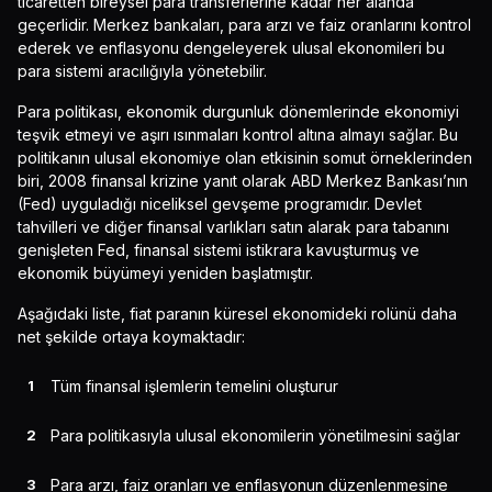
ticaretten bireysel para transferlerine kadar her alanda
geçerlidir. Merkez bankaları, para arzı ve faiz oranlarını kontrol
ederek ve enflasyonu dengeleyerek ulusal ekonomileri bu
para sistemi aracılığıyla yönetebilir.
Para politikası, ekonomik durgunluk dönemlerinde ekonomiyi
teşvik etmeyi ve aşırı ısınmaları kontrol altına almayı sağlar. Bu
politikanın ulusal ekonomiye olan etkisinin somut örneklerinden
biri, 2008 finansal krizine yanıt olarak ABD Merkez Bankası’nın
(Fed) uyguladığı niceliksel gevşeme programıdır. Devlet
tahvilleri ve diğer finansal varlıkları satın alarak para tabanını
genişleten Fed, finansal sistemi istikrara kavuşturmuş ve
ekonomik büyümeyi yeniden başlatmıştır.
Aşağıdaki liste, fiat paranın küresel ekonomideki rolünü daha
net şekilde ortaya koymaktadır:
Tüm finansal işlemlerin temelini oluşturur
Para politikasıyla ulusal ekonomilerin yönetilmesini sağlar
Para arzı, faiz oranları ve enflasyonun düzenlenmesine