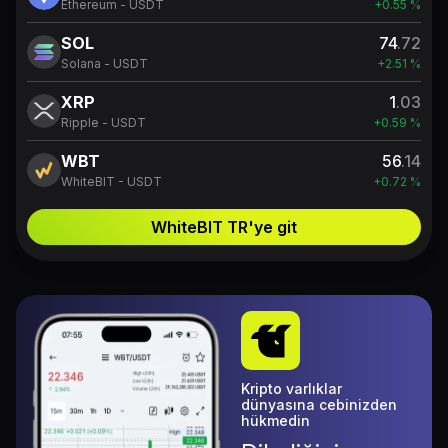
Ethereum - USDT
+0.55 %
SOL
74
.72
Solana - USDT
+2.51 %
XRP
1
.03
Ripple - USDT
+0.59 %
WBT
56
.14
WhiteBIT - USDT
+0.72 %
WhiteBIT TR'ye git
Kripto varlıklar
dünyasına cebinizden
hükmedin