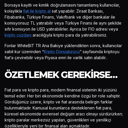
Borsaya kayıtlı ve kimlik doğrulamasını tamamlamış kullanıcılar,
kolaylıkla
fiat ile kripto al
sat yapabilir: Ziraat Bankası,
Fibabanka, Türkiye Finans, Vakıfbank ve diğer bankalar ile
komisyonsuz TL yatırabilir veya Türkiye Finans ile aynı şekilde
sıfır komisyon ile USD yatırabilirler. Ayrıca bir FIO adresi veya
kripto cüzdanı
aracılığıyla kripto para da yatırabilirsiniz.
Fonlar WhiteBIT TR Ana Bakiye yüklendikten sonra, kullanıcılar
sabit kur üzerinden “
Kripto Dönüştürücü
” sayfasında kriptoyu
fiat’a çevirebilir veya Piyasa emri ile varlık satın alabilir..
ÖZETLEMEK GEREKIRSE…
Fiat para ve kripto para, modern finansal sistemin iki yüzünü
temsil eder. Her biri ekonomide kendine özgü bir role sahiptir.
Gördüğümüz üzere, kripto ve fiat arasında belirgin farklar
bulunmaktadır. Kamusal kurumlarca desteklenen fiat para,
küresel ekonomide evrensel değişim aracı olmayı sürdürürken;
kripto paralar merkezsiz yapıları, güvenlikleri ve yenilikçi
özellikleriyle yeni bir finansal alan açmaktadır.