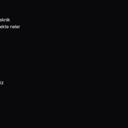
teknik
cekte neler
iz