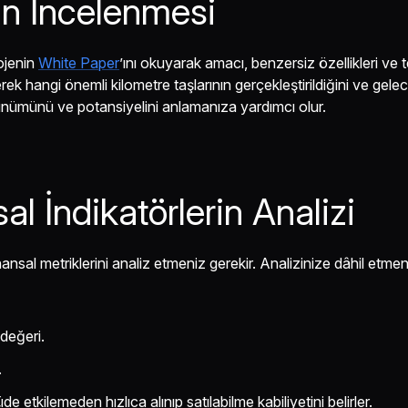
ın İncelenmesi
rojenin
White Paper
’ını okuyarak amacı, benzersiz özellikleri ve 
erek hangi önemli kilometre taşlarının gerçekleştirildiğini ve gele
rünümünü ve potansiyelini anlamanıza yardımcı olur.
al İndikatörlerin Analizi
ansal metriklerini analiz etmeniz gerekir. Analizinize dâhil etmen
değeri.
.
çüde etkilemeden hızlıca alınıp satılabilme kabiliyetini belirler.