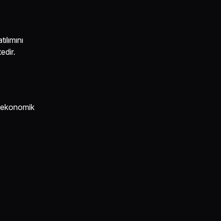
ılımını
edir.
l ekonomik