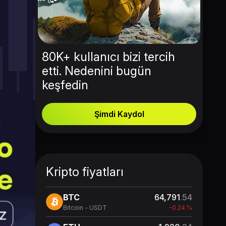
80K+ kullanıcı bizi tercih
etti. Nedenini bugün
keşfedin
Şimdi Kaydol
Kripto fiyatları
BTC
64,791
.54
Bitcoin - USDT
-0.24 %