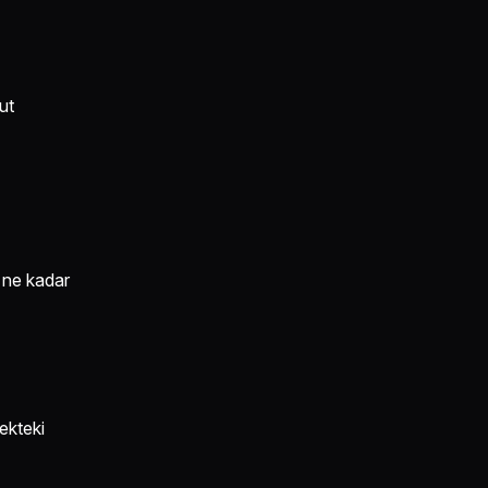
ut
n ne kadar
cekteki