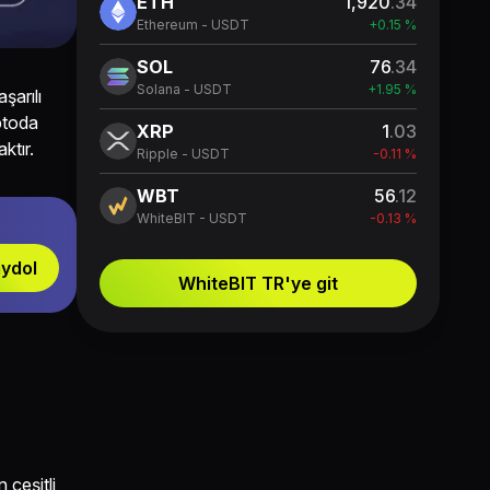
ETH
1,920
.34
Ethereum - USDT
+0.15 %
SOL
76
.34
Solana - USDT
+1.95 %
şarılı
iptoda
XRP
1
.03
ktır.
Ripple - USDT
-0.11 %
WBT
56
.12
WhiteBIT - USDT
-0.13 %
ydol
WhiteBIT TR'ye git
 çeşitli