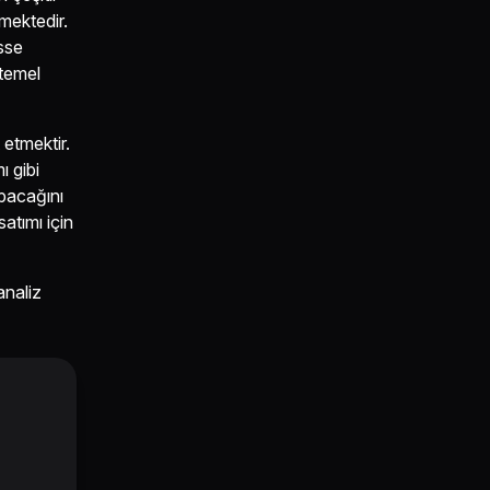
mektedir.
isse
 temel
 etmektir.
ı gibi
acağını
satımı için
analiz