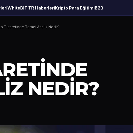
leri
WhiteBIT TR Haberleri
Kripto Para Eğitimi
B2B
to Ticaretinde Temel Analiz Nedir?
ARETINDE
IZ NEDIR?