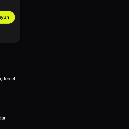
uyun
aç temel
dar