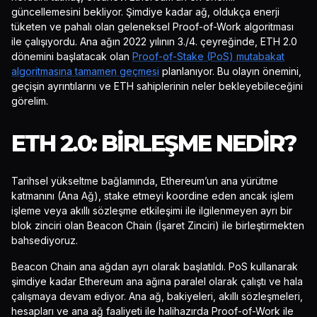
güncellemesini bekliyor. Şimdiye kadar ağ, oldukça enerji
tüketen ve pahalı olan geleneksel Proof-of-Work algoritması
ile çalışıyordu. Ana ağın 2022 yılının 3./4. çeyreğinde, ETH 2.0
dönemini başlatacak olan
Proof-of-Stake (PoS) mutabakat
algoritmasına tamamen geçmesi
planlanıyor. Bu olayın önemini,
geçişin ayrıntılarını ve ETH sahiplerinin neler bekleyebileceğini
görelim.
ETH 2.0: BIRLEŞME NEDIR?
Tarihsel yükseltme bağlamında, Ethereum’un ana yürütme
katmanını (Ana Ağ), stake etmeyi koordine eden ancak işlem
işleme veya akıllı sözleşme etkileşimi ile ilgilenmeyen ayrı bir
blok zinciri olan Beacon Chain (İşaret Zinciri) ile birleştirmekten
bahsediyoruz.
Beacon Chain ana ağdan ayrı olarak başlatıldı. PoS kullanarak
şimdiye kadar Ethereum ana ağına paralel olarak çalıştı ve hala
çalışmaya devam ediyor. Ana ağ, bakiyeleri, akıllı sözleşmeleri,
hesapları ve ana ağ faaliyeti ile halihazırda Proof-of-Work ile