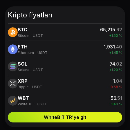
Kripto fiyatları
BTC
65,215
.92
Bitcoin - USDT
+1.50 %
ETH
1,931
.40
Ethereum - USDT
+1.45 %
SOL
74
.02
Solana - USDT
+1.20 %
XRP
1
.04
Ripple - USDT
-0.58 %
WBT
56
.51
WhiteBIT - USDT
+1.43 %
WhiteBIT TR'ye git