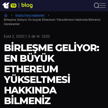
Kripto Para Haberleri
Birleşme Geliyor: En büyük Ethereum Yükseltmesi Hakkında Bilmeniz
Gerekenler
Eylül 2, 2022
5 dk
5220
BIRLEŞME GELIYOR:
EN BÜYÜK
ETHEREUM
YÜKSELTMESI
HAKKINDA
BILMENIZ