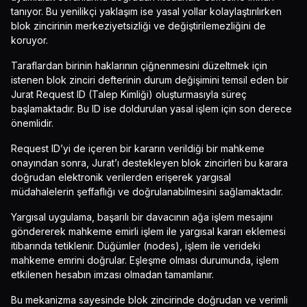
tanıyor. Bu yenilikçi yaklaşım ise yasal yollar kolaylaştırılırken
blok zincirinin merkeziyetsizliği ve değiştirilemezliğini de
koruyor.
Taraflardan birinin haklarının çiğnenmesini düzeltmek için
istenen blok zinciri defterinin durum değişimini temsil eden bir
Jurat Request ID (Talep Kimliği) oluşturmasıyla süreç
başlamaktadır. Bu ID ise doldurulan yasal işlem için son derece
önemlidir.
Request ID’yi de içeren bir kararın verildiği bir mahkeme
onayından sonra, Jurat’ı destekleyen blok zincirleri bu karara
doğrudan elektronik verilerden erişerek yargısal
müdahalelerin şeffaflığı ve doğrulanabilmesini sağlamaktadır.
Yargısal uygulama, başarılı bir davacının ağa işlem mesajını
göndererek mahkeme emirli işlem ile yargısal kararı eklemesi
itibarında tetiklenir. Düğümler (nodes), işlem ile verideki
mahkeme emrini doğrular. Eşleşme olması durumunda, işlem
etkilenen hesabın imzası olmadan tamamlanır.
Bu mekanizma sayesinde blok zincirinde doğrudan ve verimli