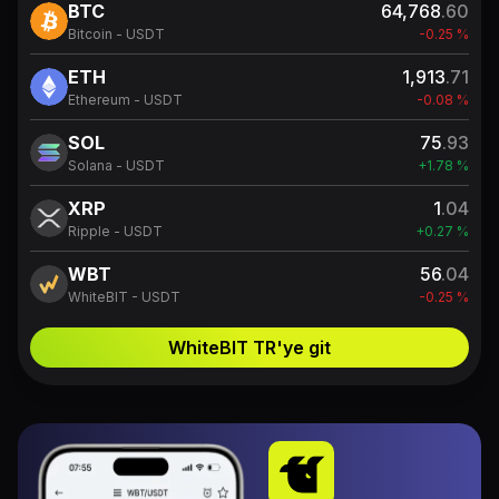
BTC
64,768
.60
Bitcoin - USDT
-0.25 %
ETH
1,913
.71
Ethereum - USDT
-0.08 %
SOL
75
.93
Solana - USDT
+1.78 %
XRP
1
.04
Ripple - USDT
+0.27 %
WBT
56
.04
WhiteBIT - USDT
-0.25 %
WhiteBIT TR'ye git