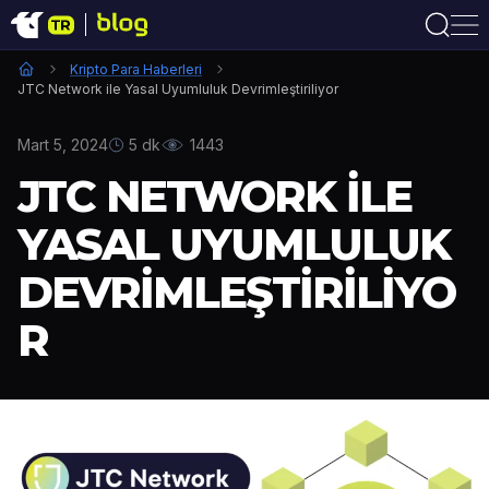
Kripto Para Haberleri
JTC Network ile Yasal Uyumluluk Devrimleştiriliyor
Mart 5, 2024
5 dk
1443
JTC NETWORK ILE
YASAL UYUMLULUK
DEVRIMLEŞTIRILIYO
R