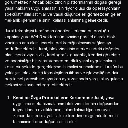
görülmektedir. Ancak blok zinciri platformlarının doğası gereği
yasal hakların uygulanmasını sınırlıyor oluşu da operasyonların
spekülatif alım satımlar ve yasal düşünceleri görmezden gelen
mekanik işlemler ile sınırlı kalması anlamına gelmektedir.
Jurat teknolojisi tarafından önerilen ilerleme bu boşluğu
kapatmayı ve Web3 sektörünün azmine paralel olarak blok
zincirinin ana akım ticaretin bel kemiği olmasını sağlamayı
hedeflemektedir. Jurat, blok zincirinin merkezindeki değerler
olan; merkeziyetsizlik, kriptografik güvenlik, kendini gözetme
ve anonimliğe bir zarar vermeden etkili yasal uygulamaların
kesin bir şekilde gerçekleşme ihtimalini sunmaktadır. Jurat’ın bu
yaklaşımı blok zinciri teknolojilerin itibarı ve işlevselliğine dair
beş temel prensibine uyarken aynı zamanda yargısal uygulama
mekanizmalarını entegre etmektedir.
Kendine Özgü Protokollerin Korunması:
Jurat, yasa
uygulama mekanizmalarının blok zincirlerinin doğasından
kaynaklanan özelliklerinin sulandırılmadığına ve aynı
zamanda merkeziyetsizlik ile kendine özgü niteliklerinin
tamamının korunduğuna emin olur.