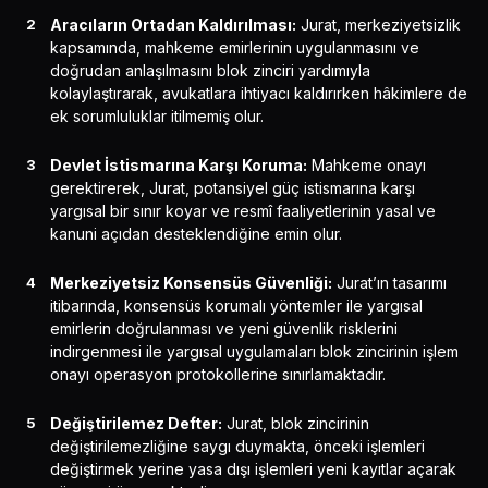
Aracıların Ortadan Kaldırılması:
Jurat, merkeziyetsizlik
kapsamında, mahkeme emirlerinin uygulanmasını ve
doğrudan anlaşılmasını blok zinciri yardımıyla
kolaylaştırarak, avukatlara ihtiyacı kaldırırken hâkimlere de
ek sorumluluklar itilmemiş olur.
Devlet İstismarına Karşı Koruma:
Mahkeme onayı
gerektirerek, Jurat, potansiyel güç istismarına karşı
yargısal bir sınır koyar ve resmî faaliyetlerinin yasal ve
kanuni açıdan desteklendiğine emin olur.
Merkeziyetsiz Konsensüs Güvenliği:
Jurat’ın tasarımı
itibarında, konsensüs korumalı yöntemler ile yargısal
emirlerin doğrulanması ve yeni güvenlik risklerini
indirgenmesi ile yargısal uygulamaları blok zincirinin işlem
onayı operasyon protokollerine sınırlamaktadır.
Değiştirilemez Defter:
Jurat, blok zincirinin
değiştirilemezliğine saygı duymakta, önceki işlemleri
değiştirmek yerine yasa dışı işlemleri yeni kayıtlar açarak