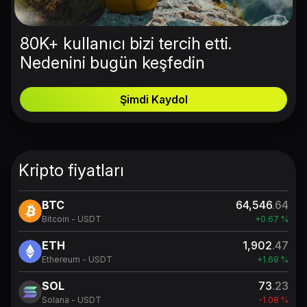
80K+ kullanıcı bizi tercih etti.
Nedenini bugün keşfedin
Şimdi Kaydol
Kripto fiyatları
BTC
64,546
.64
Bitcoin - USDT
+0.67 %
ETH
1,902
.47
Ethereum - USDT
+1.69 %
SOL
73
.23
Solana - USDT
-1.08 %