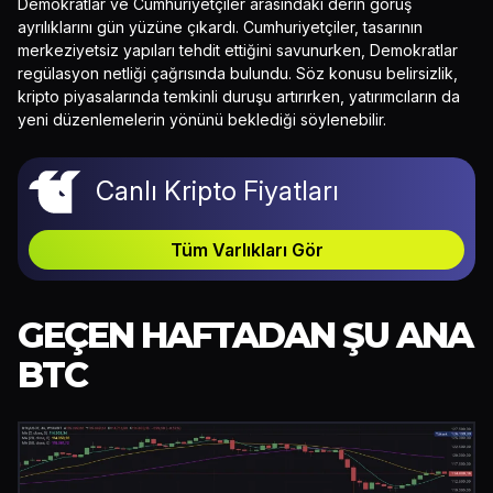
Demokratlar ve Cumhuriyetçiler arasındaki derin görüş
ayrılıklarını gün yüzüne çıkardı. Cumhuriyetçiler, tasarının
merkeziyetsiz yapıları tehdit ettiğini savunurken, Demokratlar
regülasyon netliği çağrısında bulundu. Söz konusu belirsizlik,
kripto piyasalarında temkinli duruşu artırırken, yatırımcıların da
yeni düzenlemelerin yönünü beklediği söylenebilir.
Canlı Kripto Fiyatları
Tüm Varlıkları Gör
GEÇEN HAFTADAN ŞU ANA
BTC