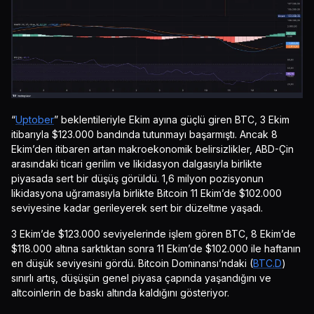
“
Uptober
” beklentileriyle Ekim ayına güçlü giren BTC, 3 Ekim
itibarıyla $123.000 bandında tutunmayı başarmıştı. Ancak 8
Ekim’den itibaren artan makroekonomik belirsizlikler, ABD-Çin
arasındaki ticari gerilim ve likidasyon dalgasıyla birlikte
piyasada sert bir düşüş görüldü. 1,6 milyon pozisyonun
likidasyona uğramasıyla birlikte Bitcoin 11 Ekim’de $102.000
seviyesine kadar gerileyerek sert bir düzeltme yaşadı.
3 Ekim’de $123.000 seviyelerinde işlem gören BTC, 8 Ekim’de
$118.000 altına sarktıktan sonra 11 Ekim’de $102.000 ile haftanın
en düşük seviyesini gördü. Bitcoin Dominansı’ndaki (
BTC.D
)
sınırlı artış, düşüşün genel piyasa çapında yaşandığını ve
altcoinlerin de baskı altında kaldığını gösteriyor.