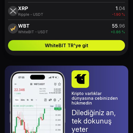
XRP
1
.04
Ripple - USDT
-1.90 %
WBT
55
.96
WhiteBIT - USDT
+0.86 %
WhiteBIT TR'ye git
Kripto varlıklar
dünyasına cebinizden
hükmedin
Dilediğiniz an,
tek dokunuş
yeter