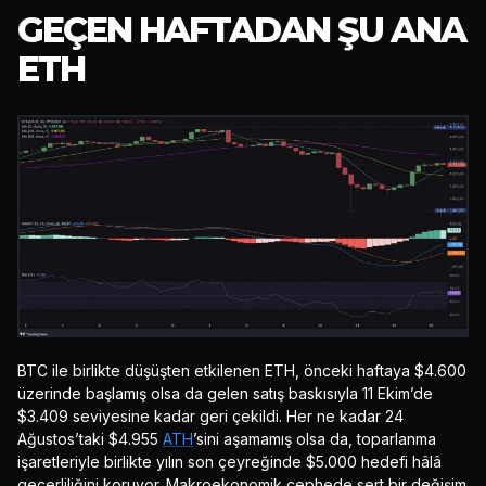
GEÇEN HAFTADAN ŞU ANA
ETH
BTC ile birlikte düşüşten etkilenen ETH, önceki haftaya $4.600
üzerinde başlamış olsa da gelen satış baskısıyla 11 Ekim’de
$3.409 seviyesine kadar geri çekildi. Her ne kadar 24
Ağustos’taki $4.955
ATH
’sini aşamamış olsa da, toparlanma
işaretleriyle birlikte yılın son çeyreğinde $5.000 hedefi hâlâ
geçerliliğini koruyor. Makroekonomik cephede sert bir değişim