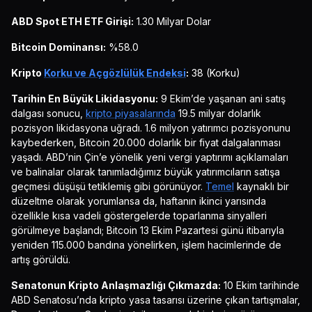
ABD Spot ETH ETF Girişi:
1.30 Milyar Dolar
Bitcoin Dominansı:
%58.0
Kripto
Korku ve Açgözlülük Endeksi
:
38 (Korku)
Tarihin En Büyük Likidasyonu:
9 Ekim’de yaşanan ani satış
dalgası sonucu,
kripto piyasalarında
19.5 milyar dolarlık
pozisyon likidasyona uğradı. 1.6 milyon yatırımcı pozisyonunu
kaybederken, Bitcoin 20.000 dolarlık bir fiyat dalgalanması
yaşadı. ABD’nin Çin’e yönelik yeni vergi yaptırımı açıklamaları
ve balinalar olarak tanımladığımız büyük yatırımcıların satışa
geçmesi düşüşü tetiklemiş gibi görünüyor.
Temel
kaynaklı bir
düzeltme olarak yorumlansa da, haftanın ikinci yarısında
özellikle kısa vadeli göstergelerde toparlanma sinyalleri
görülmeye başlandı; Bitcoin 13 Ekim Pazartesi günü itibarıyla
yeniden 115.000 bandına yönelirken, işlem hacimlerinde de
artış görüldü.
Senatonun Kripto Anlaşmazlığı Çıkmazda:
10 Ekim tarihinde
ABD Senatosu’nda kripto yasa tasarısı üzerine çıkan tartışmalar,