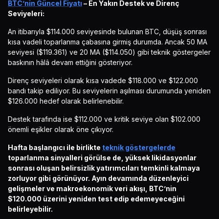
BTC’nin Güncel Fiyatı
– En Yakın Destek ve Direnç
Seviyeleri:
An itibarıyla $114.000 seviyesinde bulunan BTC, düşüş sonrası
kısa vadeli toparlanma çabasına girmiş durumda. Ancak 50 MA
seviyesi ($119.361) ve 20 MA ($114.050) gibi teknik göstergeler
baskının hâlâ devam ettiğini gösteriyor.
Direnç seviyeleri olarak kısa vadede $118.000 ve $122.000
bandı takip ediliyor. Bu seviyelerin aşılması durumunda yeniden
$126.000 hedef olarak belirlenebilir.
Destek tarafında ise $112.000 ve kritik seviye olan $102.000
önemli eşikler olarak öne çıkıyor.
Hafta başlangıcı ile birlikte
teknik göstergelerde
toparlanma sinyalleri görülse de, yüksek likidasyonlar
sonrası oluşan belirsizlik yatırımcıları temkinli kalmaya
zorluyor gibi görünüyor. Ayın devamında düzenleyici
gelişmeler ve makroekonomik veri akışı, BTC’nin
$120.000 üzerini yeniden test edip edemeyeceğini
belirleyebilir.