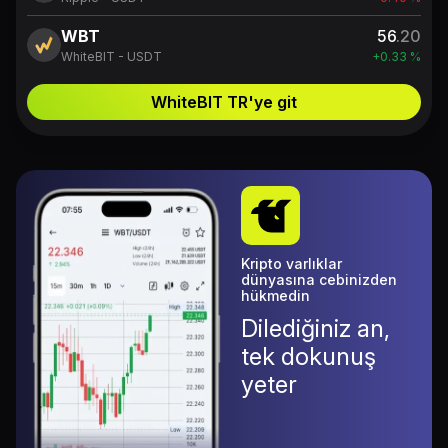
WBT
56
.20
WhiteBIT - USDT
+0.33 %
WhiteBIT TR'ye git
Kripto varlıklar
dünyasına cebinizden
hükmedin
Dilediğiniz an,
tek dokunuş
yeter