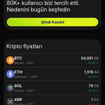
80K+ kullanıcı bizi tercih etti.
Nedenini bugün keşfedin
Şimdi Kaydol
Kripto fiyatları
BTC
64,981
.68
Bitcoin - USDT
+0.40 %
ETH
1,916
.44
Ethereum - USDT
+0.20 %
SOL
76
.58
Solana - USDT
+0.79 %
XRP
1
.03
Ripple - USDT
-0.40 %