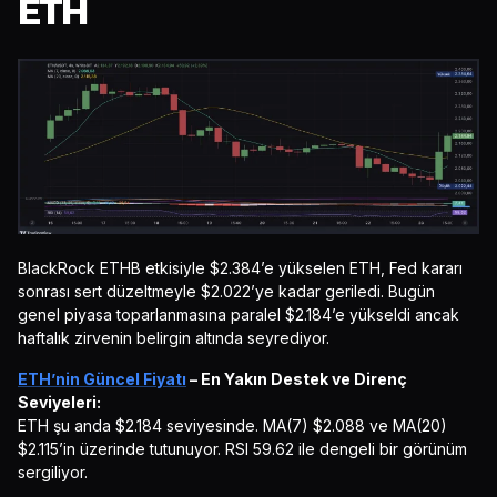
ETH
BlackRock ETHB etkisiyle $2.384’e yükselen ETH, Fed kararı
sonrası sert düzeltmeyle $2.022’ye kadar geriledi. Bugün
genel piyasa toparlanmasına paralel $2.184’e yükseldi ancak
haftalık zirvenin belirgin altında seyrediyor.
ETH’nin Güncel Fiyatı
– En Yakın Destek ve Direnç
Seviyeleri:
ETH şu anda $2.184 seviyesinde. MA(7) $2.088 ve MA(20)
$2.115’in üzerinde tutunuyor. RSI 59.62 ile dengeli bir görünüm
sergiliyor.