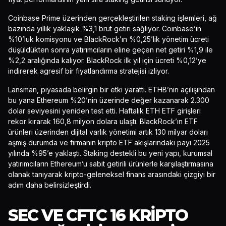
Coinbase Prime üzerinden gerçekleştirilen staking işlemleri, ağ
bazında yıllık yaklaşık %3,1 brüt getiri sağlıyor. Coinbase’in
%10’luk komisyonu ve BlackRock’ın %0,25’lik yönetim ücreti
düşüldükten sonra yatırımcıların eline geçen net getiri %1,9 ile
%2,2 aralığında kalıyor. BlackRock ilk yıl için ücreti %0,12’ye
indirerek agresif bir fiyatlandırma stratejisi izliyor.
Lansman, piyasada belirgin bir etki yarattı. ETHB’nin açılışından
bu yana Ethereum %20’nin üzerinde değer kazanarak 2.300
dolar seviyesini yeniden test etti. Haftalık ETH ETF girişleri
rekor kırarak 160,8 milyon dolara ulaştı. BlackRock’ın ETF
ürünleri üzerinden dijital varlık yönetimi artık 130 milyar doları
aşmış durumda ve firmanın kripto ETF akışlarındaki payı 2025
yılında %95’e yaklaştı. Staking destekli bu yeni yapı, kurumsal
yatırımcıların Ethereum’u sabit getirili ürünlerle karşılaştırmasına
olanak tanıyarak kripto-geleneksel finans arasındaki çizgiyi bir
adım daha belirsizleştirdi.
SEC VE CFTC 16 KRIPTO