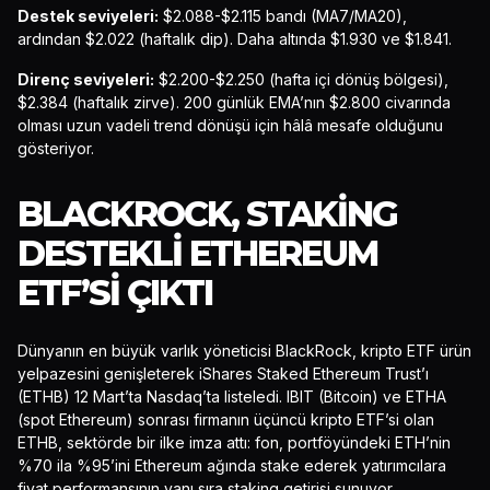
Destek seviyeleri:
$2.088-$2.115 bandı (MA7/MA20),
ardından $2.022 (haftalık dip). Daha altında $1.930 ve $1.841.
Direnç seviyeleri:
$2.200-$2.250 (hafta içi dönüş bölgesi),
$2.384 (haftalık zirve). 200 günlük EMA’nın $2.800 civarında
olması uzun vadeli trend dönüşü için hâlâ mesafe olduğunu
gösteriyor.
BLACKROCK, STAKING
DESTEKLI ETHEREUM
ETF’SI ÇIKTI
Dünyanın en büyük varlık yöneticisi BlackRock, kripto ETF ürün
yelpazesini genişleterek iShares Staked Ethereum Trust’ı
(ETHB) 12 Mart’ta Nasdaq’ta listeledi. IBIT (Bitcoin) ve ETHA
(spot Ethereum) sonrası firmanın üçüncü kripto ETF’si olan
ETHB, sektörde bir ilke imza attı: fon, portföyündeki ETH’nin
%70 ila %95’ini Ethereum ağında stake ederek yatırımcılara
fiyat performansının yanı sıra staking getirisi sunuyor.