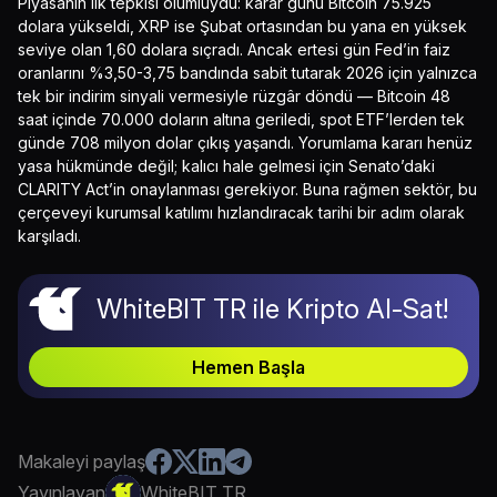
Piyasanın ilk tepkisi olumluydu: karar günü Bitcoin 75.925
dolara yükseldi, XRP ise Şubat ortasından bu yana en yüksek
seviye olan 1,60 dolara sıçradı. Ancak ertesi gün Fed’in faiz
oranlarını %3,50-3,75 bandında sabit tutarak 2026 için yalnızca
tek bir indirim sinyali vermesiyle rüzgâr döndü — Bitcoin 48
saat içinde 70.000 doların altına geriledi, spot ETF’lerden tek
günde 708 milyon dolar çıkış yaşandı. Yorumlama kararı henüz
yasa hükmünde değil; kalıcı hale gelmesi için Senato’daki
CLARITY Act’in onaylanması gerekiyor. Buna rağmen sektör, bu
çerçeveyi kurumsal katılımı hızlandıracak tarihi bir adım olarak
karşıladı.
WhiteBIT TR ile Kripto Al-Sat!
Hemen Başla
Makaleyi paylaş
Yayınlayan
WhiteBIT TR