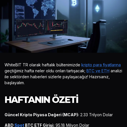
WhiteBIT TR olarak haftalık bültenimizde
kripto para fiyatlarına
geçtiğimiz hafta neler oldu onları tartışacak;
BTC ve ETH
analizi
ile sektörden haberleri sizlerle paylaşacağız! Hazırsanız,
başlayalım.
HAFTANIN ÖZETI
Güncel Kripto Piyasa Değeri (MCAP):
2.33 Trilyon Dolar
ABD
Spot
BTC ETF Girişi:
95.18 Milyon Dolar