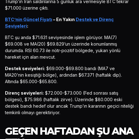
Trump’ın İran saldırılarına 5 günlük ara vermesiyle BTC tekrar
$71.000 üzerine çıktı.
BTC’nin Güncel Fiyatı
– En Yakın
Destek ve Direnç
Seviyeleri
:
BTC şu anda $71.631 seviyesinde işlem görüyor. MA(7)
$69.008 ve MA(20) $69.829’un üzerinde konumlanmış
durumda. RSI 60.73 ile nötr-pozitif bölgede, yukarı yönlü
hareket için alan mevcut.
Destek seviyeleri:
$69.000-$69.800 bandı (MA7 ve
MA20’nin kesiştiği bölge), ardından $67.371 (haftalık dip).
Altında $65.000-$65.800.
Direnç seviyeleri:
$72.000-$73.000 (Fed sonrası satış
bölgesi), $75.986 (haftalık zirve). Üzerinde $80.000 eski
destek bandı hedef olur ancak Trump’ın kararının geçici niteliği
temkinli olmayı gerektiriyor.
GEÇEN HAFTADAN ŞU ANA