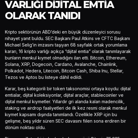
VARLIĞI DIJITAL EMTIA
OLARAK TANIDI
Kripto sektörünün ABD’deki en büyük düzenleyici sorusu
nihayet yanıt buldu. SEC Başkanı Paul Atkins ve CFTC Başkanı
Michael Selig’in imzasını taşıyan 68 sayfalık ortak yorumlama
kararı, 16 kripto varlığı açıkça “dijital emtia” olarak tanımlayarak
bunların menkul kıymet olmadığını ilan etti. Bitcoin, Ethereum,
Solana, XRP, Dogecoin, Cardano, Avalanche, Chainlink,
Polkadot, Hedera, Litecoin, Bitcoin Cash, Shiba Inu, Stellar,
Tezos ve Aptos bu listeye dâhil edildi.
Karar, beş kategorili bir token taksonomisi ortaya koydu: dijital
emtialar, dijital koleksiyonlar, dijital araçlar, stablecoinler ve
dijital menkul kıymetler. Yıllardır gri alanda kalan madencilik,
staking ve airdrop faaliyetleri de ilk kez resmi olarak menkul
kıymet kapsamı dışında tanımlandı. Özellikle XRP için bu
gelişme, beş yıldır süren SEC davasını fiilen sona erdiren bir
dönüm noktası oldu.