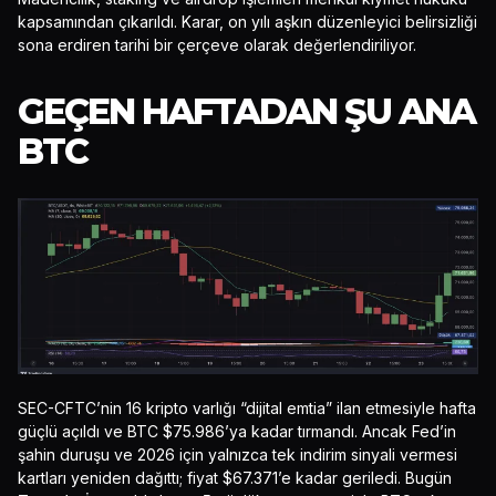
kapsamından çıkarıldı. Karar, on yılı aşkın düzenleyici belirsizliği
sona erdiren tarihi bir çerçeve olarak değerlendiriliyor.
GEÇEN HAFTADAN ŞU ANA
BTC
SEC-CFTC’nin 16 kripto varlığı “dijital emtia” ilan etmesiyle hafta
güçlü açıldı ve BTC $75.986’ya kadar tırmandı. Ancak Fed’in
şahin duruşu ve 2026 için yalnızca tek indirim sinyali vermesi
kartları yeniden dağıttı; fiyat $67.371’e kadar geriledi. Bugün