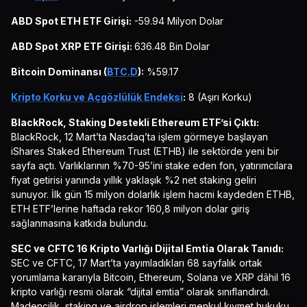
ABD Spot ETH ETF Girişi:
-59.94 Milyon Dolar
ABD Spot XRP ETF Girişi:
636.48 Bin Dolar
Bitcoin Dominansı (
BTC.D
):
%59.17
Kripto Korku ve Açgözlülük Endeksi
:
8 (Aşırı Korku)
BlackRock, Staking Destekli Ethereum ETF’si Çıktı:
BlackRock, 12 Mart’ta Nasdaq’ta işlem görmeye başlayan
iShares Staked Ethereum Trust (ETHB) ile sektörde yeni bir
sayfa açtı. Varlıklarının %70-95’ini stake eden fon, yatırımcılara
fiyat getirisi yanında yıllık yaklaşık %2 net staking geliri
sunuyor. İlk gün 15 milyon dolarlık işlem hacmi kaydeden ETHB,
ETH ETF’lerine haftada rekor 160,8 milyon dolar giriş
sağlanmasına katkıda bulundu.
SEC ve CFTC 16 Kripto Varlığı Dijital Emtia Olarak Tanıdı:
SEC ve CFTC, 17 Mart’ta yayımladıkları 68 sayfalık ortak
yorumlama kararıyla Bitcoin, Ethereum, Solana ve XRP dâhil 16
kripto varlığı resmi olarak “dijital emtia” olarak sınıflandırdı.
Madencilik, staking ve airdrop işlemleri menkul kıymet hukuku