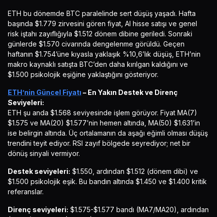
ETH bu dönemde BTC paralelinde sert düşüş yaşadı. Hafta
başında $1.779 zirvesini gören fiyat, AI hisse satışı ve genel
risk iştahı zayıflığıyla $1.512 dönem dibine geriledi. Sonraki
günlerde $1.570 civarında dengelenme görüldü. Geçen
haftanın $1.754’üne kıyasla yaklaşık %10,6’lık düşüş, ETH’nin
makro kaynaklı satışta BTC’den daha kırılgan kaldığını ve
$1.500 psikolojik eşiğine yaklaştığını gösteriyor.
ETH’nin Güncel Fiyatı
– En Yakın Destek ve Direnç
Seviyeleri:
ETH şu anda $1.568 seviyesinde işlem görüyor. Fiyat MA(7)
$1.575 ve MA(20) $1.577’nin hemen altında, MA(50) $1.631’in
ise belirgin altında. Üç ortalamanın da aşağı eğimli olması düşüş
trendini teyit ediyor. RSI zayıf bölgede seyrediyor; net bir
dönüş sinyali vermiyor.
Destek seviyeleri:
$1.550, ardından $1.512 (dönem dibi) ve
$1.500 psikolojik eşik. Bu bandın altında $1.450 ve $1.400 kritik
referanslar.
Direnç seviyeleri:
$1.575-$1.577 bandı (MA7/MA20), ardından