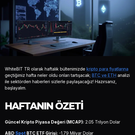
WhiteBIT TR olarak haftalık bültenimizde
kripto para fiyatlarına
geçtiğimiz hafta neler oldu onları tartışacak;
BTC ve ETH
analizi
ile sektörden haberleri sizlerle paylaşacağız! Hazırsanız,
başlayalım.
HAFTANIN ÖZETI
Güncel Kripto Piyasa Değeri (MCAP):
2.05 Trilyon Dolar
ABD
Spot
BTC ETF Girişi:
-1.79 Milyar Dolar