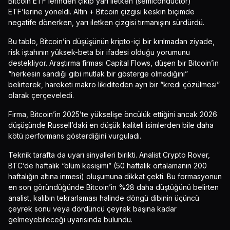
Bitcoin ETF’lerinden çıkıp yarı iletken (semiconductor)
ETF’lerine yöneldi. Altın + Bitcoin çizgisi keskin biçimde
negatife dönerken, yarı iletken çizgisi tırmanışını sürdürdü.
Bu tablo, Bitcoin’in düşüşünün kripto-içi bir kırılmadan ziyade,
risk iştahının yüksek-beta bir ifadesi olduğu yorumunu
destekliyor. Araştırma firması Capital Flows, düşen bir Bitcoin’in
“herkesin sandığı gibi mutlak bir gösterge olmadığını”
belirterek, hareketi makro likiditeden ayrı bir “kredi çözülmesi”
olarak çerçeveledi.
Firma, Bitcoin’in 2025’te yükselişe öncülük ettiğini ancak 2026
düşüşünde Russell’daki en düşük kaliteli isimlerden bile daha
kötü performans gösterdiğini vurguladı.
Teknik tarafta da uyarı sinyalleri birikti. Analist Crypto Rover,
BTC’de haftalık “ölüm kesişimi” (50 haftalık ortalamanın 200
haftalığın altına inmesi) oluşumuna dikkat çekti. Bu formasyonun
en son göründüğünde Bitcoin’in %28 daha düştüğünü belirten
analist, kalıbın tekrarlaması halinde döngü dibinin üçüncü
çeyrek sonu veya dördüncü çeyrek başına kadar
gelmeyebileceği uyarısında bulundu.