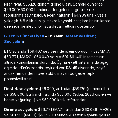
kıran fiyat, $58.126 dönem dibine ulaştı. Sonraki günlerde
$59.000-60.000 bandında dengelenme görülse de
toparlanma zayıf kaldı. Geçen haftanın $64.909’una kıyasla
yaklaşık %8,5’lik düşüş, makro kaynaklı satış baskısının kripto
üzerinde belirleyici olmaya devam ettiğini gösteriyor.
BTC’nin Güncel Fiyatı
– En Yakın
Destek ve Direnç
Seviyeleri
:
BTC şu anda $59.407 seviyesinde işlem görüyor. Fiyat MA(7)
$59.771, MA(20) $60.049 ve MA(50) $61.461’in tamamının
altında konumlanmış durumda. Üç hareketli ortalama da aşağı
eğimde, düşüş trendini teyit ediyor. RSI 45 civarında, zayıf
ancak henüz derin oversold olmayan bölgede; tepki
potansiyeli sınırlı.
Destek seviyeleri:
$59.000, ardından $58.126 (dönem dibi)
ve $58.000. Bu bandın altında $55.000 (Şubat 2026 dipleri ve
hacim yoğunluğu) ve $52.000 kritik referanslar.
Direnç seviyeleri:
$59.771 (MA7), ardından $60.049 (MA20)
ve $61.461 (MA50). $61.461 üzerinde 4 saatlik kapanış gelirse