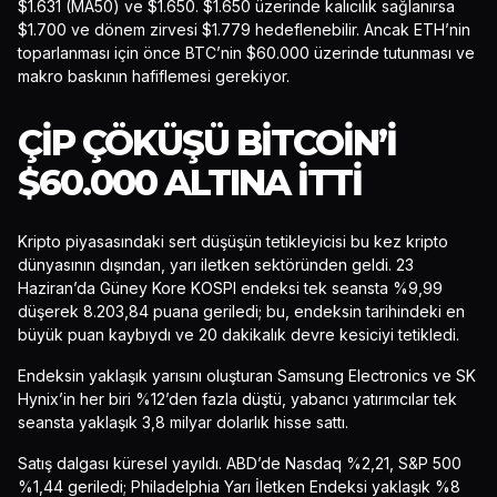
$1.631 (MA50) ve $1.650. $1.650 üzerinde kalıcılık sağlanırsa
$1.700 ve dönem zirvesi $1.779 hedeflenebilir. Ancak ETH’nin
toparlanması için önce BTC’nin $60.000 üzerinde tutunması ve
makro baskının hafiflemesi gerekiyor.
ÇIP ÇÖKÜŞÜ BITCOIN’I
$60.000 ALTINA İTTI
Kripto piyasasındaki sert düşüşün tetikleyicisi bu kez kripto
dünyasının dışından, yarı iletken sektöründen geldi. 23
Haziran’da Güney Kore KOSPI endeksi tek seansta %9,99
düşerek 8.203,84 puana geriledi; bu, endeksin tarihindeki en
büyük puan kaybıydı ve 20 dakikalık devre kesiciyi tetikledi.
Endeksin yaklaşık yarısını oluşturan Samsung Electronics ve SK
Hynix’in her biri %12’den fazla düştü, yabancı yatırımcılar tek
seansta yaklaşık 3,8 milyar dolarlık hisse sattı.
Satış dalgası küresel yayıldı. ABD’de Nasdaq %2,21, S&P 500
%1,44 geriledi; Philadelphia Yarı İletken Endeksi yaklaşık %8