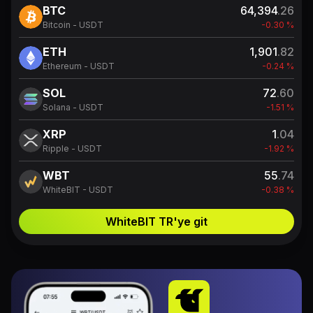
BTC
64,394
.26
Bitcoin - USDT
-0.30 %
ETH
1,901
.82
Ethereum - USDT
-0.24 %
SOL
72
.60
Solana - USDT
-1.51 %
XRP
1
.04
Ripple - USDT
-1.92 %
WBT
55
.74
WhiteBIT - USDT
-0.38 %
WhiteBIT TR'ye git