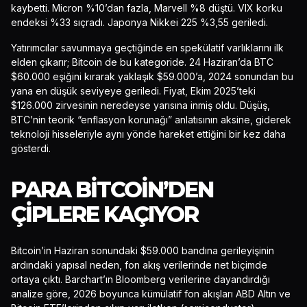
kaybetti. Micron %10’dan fazla, Marvell %8 düştü. VIX korku
endeksi %33 sıçradı. Japonya Nikkei 225 %3,55 geriledi.
Yatırımcılar savunmaya geçtiğinde en spekülatif varlıklarını ilk
elden çıkarır; Bitcoin de bu kategoride. 24 Haziran’da BTC
$60.000 eşiğini kırarak yaklaşık $59.000’a, 2024 sonundan bu
yana en düşük seviyeye geriledi. Fiyat, Ekim 2025’teki
$126.000 zirvesinin neredeyse yarısına inmiş oldu. Düşüş,
BTC’nin teorik “enflasyon korunağı” anlatısının aksine, giderek
teknoloji hisseleriyle aynı yönde hareket ettiğini bir kez daha
gösterdi.
PARA BITCOIN’DEN
ÇIPLERE KAÇIYOR
Bitcoin’in Haziran sonundaki $59.000 bandına gerileyişinin
ardındaki yapısal neden, fon akış verilerinde net biçimde
ortaya çıktı. Barchart’ın Bloomberg verilerine dayandırdığı
analize göre, 2026 boyunca kümülatif fon akışları ABD Altın ve