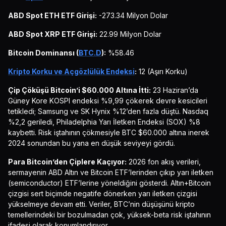
ABD Spot ETH ETF Girişi:
-273.34 Milyon Dolar
ABD Spot XRP ETF Girişi:
22.99 Milyon Dolar
Bitcoin Dominansı (
BTC.D
):
%58.46
Kripto Korku ve Açgözlülük Endeksi
:
12 (Aşırı Korku)
Çip Çöküşü Bitcoin’i $60.000 Altına İtti:
23 Haziran’da
Güney Kore KOSPI endeksi %9,99 çökerek devre kesicileri
tetikledi; Samsung ve SK Hynix %12’den fazla düştü. Nasdaq
%2,2 geriledi, Philadelphia Yarı İletken Endeksi (SOX) %8
kaybetti. Risk iştahının çökmesiyle BTC $60.000 altına inerek
2024 sonundan bu yana en düşük seviyeyi gördü.
Para Bitcoin’den Çiplere Kaçıyor:
2026 fon akış verileri,
sermayenin ABD Altın ve Bitcoin ETF’lerinden çıkıp yarı iletken
(semiconductor) ETF’lerine yöneldiğini gösterdi. Altın+Bitcoin
çizgisi sert biçimde negatife dönerken yarı iletken çizgisi
yükselmeye devam etti. Veriler, BTC’nin düşüşünü kripto
temellerindeki bir bozulmadan çok, yüksek-beta risk iştahının
ifadesi olarak konumlandırıyor.