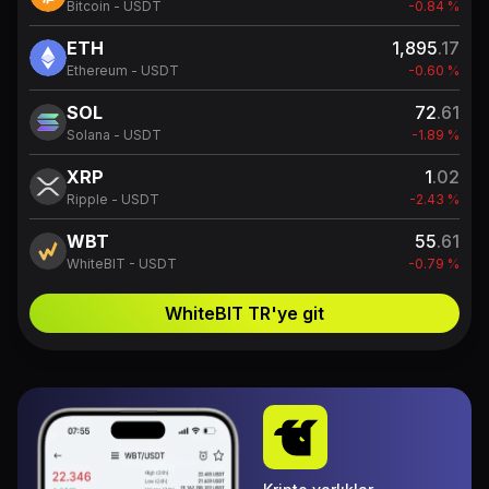
Bitcoin - USDT
-0.84 %
ETH
1,895
.17
Ethereum - USDT
-0.60 %
SOL
72
.61
Solana - USDT
-1.89 %
XRP
1
.02
Ripple - USDT
-2.43 %
WBT
55
.61
WhiteBIT - USDT
-0.79 %
WhiteBIT TR'ye git