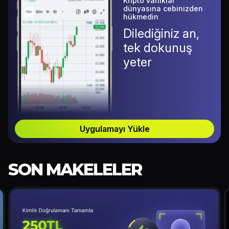
Kripto varlıklar
dünyasına cebinizden
hükmedin
Dilediğiniz an,
tek dokunuş
yeter
Uygulamayı Yükle
SON MAKELELER