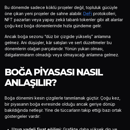
Bu dönemde sadece köklü projeler değil, topluluk gücüyle
öne çıkan yeni projeler de sahne alabilir.
DeFi
protokolleri,
NFT pazarları veya yapay zekâ tabanlı tokenler gibi alt alanlar
çoğu kez boğa dönemlerinde hızla gündeme gelir.
Ancak boğa sezonu “düz bir çizgide yükseliş” anlamına
gelmez. Ani düşüşler, kâr satışları ve sert düzeltmeler bu
dönemlerin olağan parçalarıdır. Yönün yukarı olması,
dalgalanmaların olmadığı veya olmayacağı anlamına gelmez.
BOĞA PIYASASI NASIL
ANLAŞILIR?
Boğa dönemini kesin çizgilerle tanımlamak güçtür. Çoğu kez,
bir piyasanın boğa evresinde olduğu ancak geriye dönüp
bakıldığında netleşir. Yine de tüccarların takip ettiği bazı ortak
göstergeler vardır:
Uzun vadeli fiyat eğilimi:
Grafikte daha yüksek dip ve