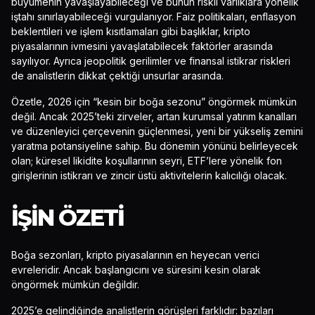
büyümenin yavaşlayabileceği ve bunun riskli varlıklara yönelik
iştahı sınırlayabileceği vurgulanıyor. Faiz politikaları, enflasyon
beklentileri ve işlem kısıtlamaları gibi başlıklar, kripto
piyasalarının ivmesini yavaşlatabilecek faktörler arasında
sayılıyor. Ayrıca jeopolitik gerilimler ve finansal istikrar riskleri
de analistlerin dikkat çektiği unsurlar arasında.
Özetle, 2026 için “kesin bir boğa sezonu” öngörmek mümkün
değil. Ancak 2025’teki zirveler, artan kurumsal yatırım kanalları
ve düzenleyici çerçevenin güçlenmesi, yeni bir yükseliş zemini
yaratma potansiyeline sahip. Bu dönemin yönünü belirleyecek
olan; küresel likidite koşullarının seyri, ETF’lere yönelik fon
girişlerinin istikrarı ve zincir üstü aktivitelerin kalıcılığı olacak.
İŞIN ÖZETI
Boğa sezonları, kripto piyasalarının en heyecan verici
evreleridir. Ancak başlangıcını ve süresini kesin olarak
öngörmek mümkün değildir.
2025’e gelindiğinde analistlerin görüşleri farklıdır: bazıları