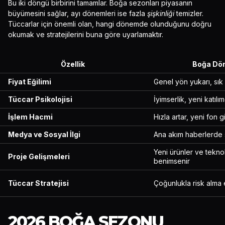
Bu iki döngü birbirini tamamlar. Boğa sezonları piyasanın
büyümesini sağlar, ayı dönemleri ise fazla
şişkinliği
temizler.
Tüccarlar için önemli olan, hangi dönemde olunduğunu doğru
okumak ve stratejilerini buna göre uyarlamaktır.
Özellik
Boğa Dö
Fiyat Eğilimi
Genel yön yukarı, sık 
Tüccar Psikolojisi
İyimserlik, yeni katıl
İşlem Hacmi
Hızla artar, yeni fon gi
Medya ve Sosyal İlgi
Ana akım haberlerde 
Yeni ürünler ve teknol
Proje Gelişmeleri
benimsenir
Tüccar Stratejisi
Çoğunlukla risk alma e
2026 BOĞA SEZONU