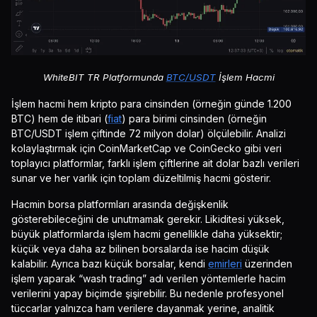
WhiteBIT TR Platformunda
BTC/USDT
İşlem Hacmi
İşlem hacmi hem kripto para cinsinden (örneğin günde 1.200
BTC) hem de itibari (
fiat
) para birimi cinsinden (örneğin
BTC/USDT işlem çiftinde 72 milyon dolar) ölçülebilir. Analizi
kolaylaştırmak için CoinMarketCap ve CoinGecko gibi veri
toplayıcı platformlar, farklı işlem çiftlerine ait dolar bazlı verileri
sunar ve her varlık için toplam düzeltilmiş hacmi gösterir.
Hacmin borsa platformları arasında değişkenlik
gösterebileceğini de unutmamak gerekir. Likiditesi yüksek,
büyük platformlarda işlem hacmi genellikle daha yüksektir;
küçük veya daha az bilinen borsalarda ise hacim düşük
kalabilir. Ayrıca bazı küçük borsalar, kendi
emirleri
üzerinden
işlem yaparak “wash trading” adı verilen yöntemlerle hacim
verilerini yapay biçimde şişirebilir. Bu nedenle profesyonel
tüccarlar yalnızca ham verilere dayanmak yerine, analitik