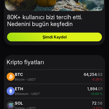
80K+ kullanıcı bizi tercih etti.
Nedenini bugün keşfedin
Şimdi Kaydol
Kripto fiyatları
BTC
64,254
.63
Bitcoin - USDT
-0.29 %
ETH
1,894
.01
Ethereum - USDT
+0.00 %
SOL
72
.56
Solana - USDT
-1.20 %