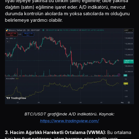
fiyatı tepeye yakınsa bu birikim (alım) eğilimine; dibe yakınsa
dağıtım (satım) eğilimine işaret eder. A/D indikatörü, mevcut
durumda kontrolün alıcılarda mı yoksa satıcılarda mı olduğunu
belirlemeye yardımcı olabilir.
BTC/USDT grafiğinde A/D indikatörü. Kaynak:
https://www.tradingview.com/
3. Hacim
Ağırlıklı
Hareketli
Ortalama
(VWMA):
Bu ortalama
türü her fiyat noktasına, işlem hacmine göre ağırlık verir.