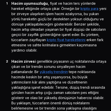
Hacim uyumsuzluğu,
fiyat ve hacim ters yönlerde
hareket ettiğinde ortaya çıkar. Örneğin bir
kripto para
yeni
bir zirveye ulaşırken işlem hacmi azalıyorsa, bu yukarı
yönlü hareketin güçlü bir destekten yoksun olduğunu ve
dönüşe yaklaşabileceğini gösterebilir. Benzer şekilde,
hacim artışı olmadan yaşanan bir fiyat düşüşü de satıcıların
geçici bir zayıflık gösterdiğine işaret eder. Bu yöntem,
tüccarların zayıflayan
kripto fiyat hareketlerini
erken fark
etmesine ve sahte kırılmalara girmekten kaçınmasına
yardımcı olabilir.
Hacim zirvesi
genellikle piyasanın uç noktalarında ortaya
çıkan ve bir trendin sonunu sinyalleyen hacim
patlamalarıdır. Bir
yükseliş trendinin
tepe noktasında
hacimde keskin bir artış yaşanıyorsa, bu büyük
yatırımcıların kâr alımı yaptığına ve düzeltmenin
yaklaştığına işaret edebilir. Tersine, düşüş trendi sırasında
görülen hacim artışı çoğu zaman satıcıların pes ettiğini
gösterir ve olası bir yükseliş dönüşünün habercisi olabilir.
Bu yaklaşım, tüccarların önemli dönüş noktalarını
belirlemesine ve bir trendin sona yaklaşma olasılığını