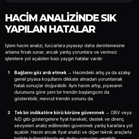
HACIM ANALIZINDE SIK
YAPILAN HATALAR
İşlem hacmi analizi, tüccarlara piyasayı daha derinlemesine
anlama fırsatı sunar; ancak yanlış yorumlara ve verimsiz
işlemlere yol açabilen bazı yaygın hatalar vardır:
Bağlamı göz ardı etmek →
Hacimdeki artış ya da azalışı
genel piyasa koşullarını dikkate almadan yorumlamak
hatalı sonuçlar doğurabilir. Aynı hacim artışı, piyasanın
durumuna göre yeni bir trendin başlangıcını da
gösterebilir, mevcut trendin sonunu da.
Tek bir indikatöre körü körüne güvenmek →
OBV veya
A/D gibi göstergelere fiyat hareketi, destek ve direnç
seviyeleri analiz edilmeden güvenmek yanlış kararlara yol
açabilir. Hacim ancak fiyat analizi ve diğer teknik araçlarla
birlikte kullanıldığında en doğru sonuçları verebilir.