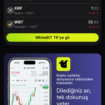
XRP
1
.02
Ripple - USDT
-2.08 %
WBT
55
.62
WhiteBIT - USDT
-0.36 %
WhiteBIT TR'ye git
Kripto varlıklar
dünyasına cebinizden
hükmedin
Dilediğiniz an,
tek dokunuş
yeter