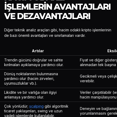
İŞLEMLERIN AVANTAJLARI
VE DEZAVANTAJLARI
Diğer teknik analiz araçları gibi, hacim odaklı kripto işlemlerinin
de bazı önemli avantajları ve sınırlamaları vardır.
Artılar
Eksil
Trendin gücünü doğrular ve sahte
Fiyat ve diğer göster
kırılmaları ayıklamaya yardımcı olur.
alınmadan tek başına
Dönüş noktalarının bulunmasına
Gecikmeli veya çelişki
yardımcı olur (hacim zirveleri,
verebilir.
uyumsuzluklar vb.).
Likidite ve bir varlığa olan ilgiyi
Veriler çarpıtılabilir (
anlamaya yardımcı olur.
hacim manipülasyonu 
Çok yönlüdür;
scalping
gibi algoritmik
Deneyim ve bağlamın
ticaret yaklaşımları, swing ve uzun
yorumlanmasını gerekti
vadeli işlemlerde kullanılabilir.